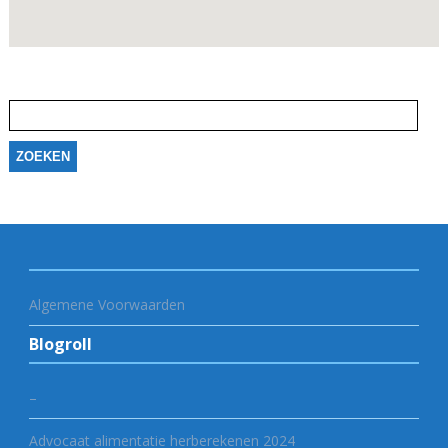
Zoeken
naar:
Algemene Voorwaarden
Blogroll
–
Advocaat alimentatie herberekenen 2024