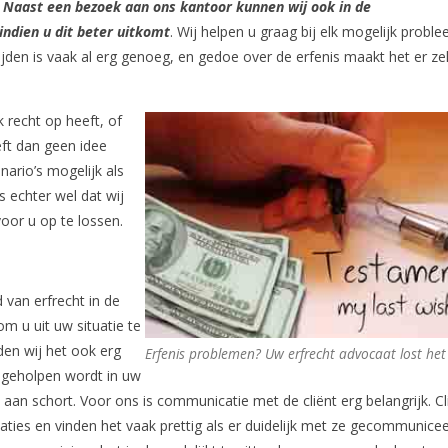
.
Naast een bezoek aan ons kantoor kunnen wij ook in de
indien u dit beter uitkomt
. Wij helpen u graag bij elk mogelijk probl
ijden is vaak al erg genoeg, en gedoe over de erfenis maakt het er ze
k recht op heeft, of
eft dan geen idee
nario’s mogelijk als
s echter wel dat wij
voor u op te lossen.
 van erfrecht in de
m u uit uw situatie te
den wij het ook erg
Erfenis problemen? Uw erfrecht advocaat lost het
r geholpen wordt in uw
s aan schort. Voor ons is communicatie met de cliënt erg belangrijk. C
aties en vinden het vaak prettig als er duidelijk met ze gecommunice