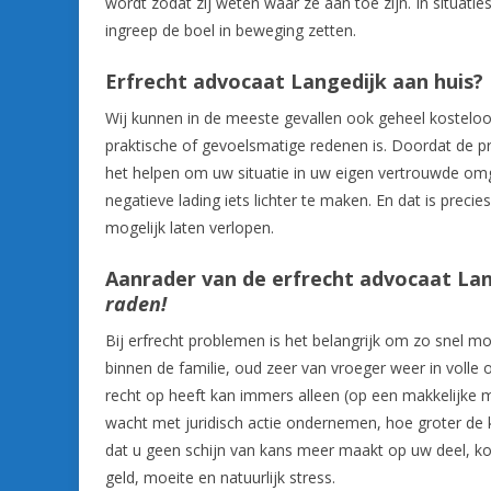
wordt zodat zij weten waar ze aan toe zijn. In situatie
ingreep de boel in beweging zetten.
Erfrecht advocaat Langedijk aan huis?
Wij kunnen in de meeste gevallen ook geheel kosteloos b
praktische of gevoelsmatige redenen is. Doordat de p
het helpen om uw situatie in uw eigen vertrouwde om
negatieve lading iets lichter te maken. En dat is precie
mogelijk laten verlopen.
Aanrader van de erfrecht advocaat La
raden!
Bij erfrecht problemen is het belangrijk om zo snel mog
binnen de familie, oud zeer van vroeger weer in voll
recht op heeft kan immers alleen (op een makkelijke m
wacht met juridisch actie ondernemen, hoe groter de ka
dat u geen schijn van kans meer maakt op uw deel, kos
geld, moeite en natuurlijk stress.