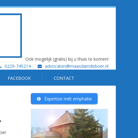
Ook mogelijk (gratis) bij u thuis te komen!
0229-745214
advocaten@maasdamdeboer.nl
FACEBOOK
CONTACT
Éxpertise mét emphatie
?
oer