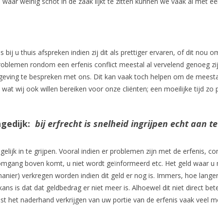
s waar weinig schot in de zaak lijkt te zitten kunnen we vaak al met ee
ij u thuis afspreken indien zij dit als prettiger ervaren, of dit nou o
roblemen rondom een erfenis conflict meestal al vervelend genoeg zij
geving te bespreken met ons. Dit kan vaak toch helpen om de meesta
s wat wij ook willen bereiken voor onze cliënten; een moeilijke tijd zo p
ngedijk:
bij erfrecht is snelheid ingrijpen echt aan te
elijk in te grijpen. Vooral indien er problemen zijn met de erfenis, con
e omgang boven komt, u niet wordt geïnformeerd etc. Het geld waar u 
anier) verkregen worden indien dit geld er nog is. Immers, hoe langer
ns is dat dat geldbedrag er niet meer is. Alhoewel dit niet direct bet
t het naderhand verkrijgen van uw portie van de erfenis vaak veel me