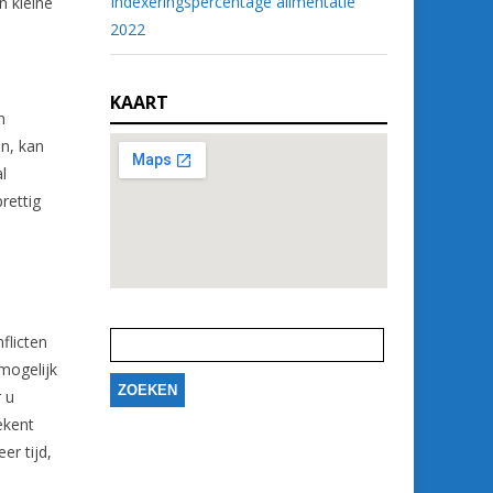
Indexeringspercentage alimentatie
n kleine
2022
KAART
m
n, kan
l
rettig
Zoeken
naar:
flicten
mogelijk
 u
ekent
er tijd,