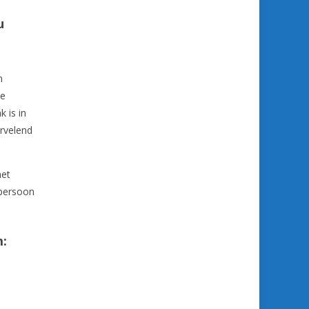
u
m
he
 is in
ervelend
het
 persoon
m: