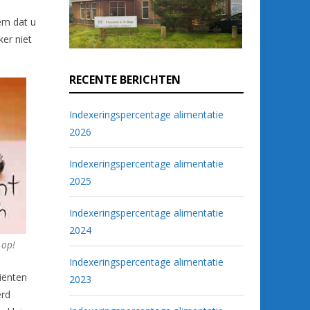
eem dat u
ker niet
RECENTE BERICHTEN
Indexeringspercentage alimentatie
2026
Indexeringspercentage alimentatie
2025
Indexeringspercentage alimentatie
2024
 op!
Indexeringspercentage alimentatie
liënten
2023
erd