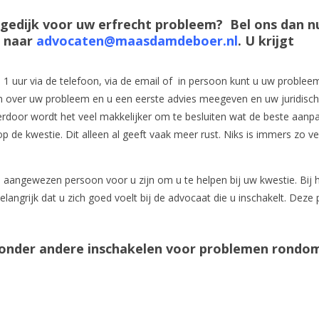
gedijk voor uw erfrecht probleem? Bel ons dan n
l naar
advocaten@maasdamdeboer.nl
. U krijgt
l 1 uur via de telefoon, via de email of in persoon kunt u uw problee
ken over uw probleem en u een eerste advies meegeven en uw juridisc
rdoor wordt het veel makkelijker om te besluiten wat de beste aanpak
 op de kwestie. Dit alleen al geeft vaak meer rust. Niks is immers zo v
de aangewezen persoon voor u zijn om u te helpen bij uw kwestie. Bij 
langrijk dat u zich goed voelt bij de advocaat die u inschakelt. Deze
s onder andere inschakelen voor problemen rondo