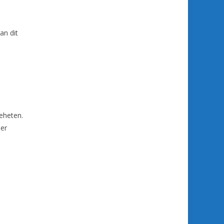
an dit
geheten.
der