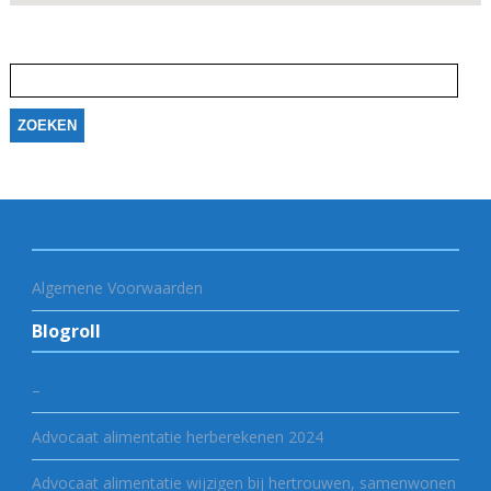
Zoeken
naar:
Algemene Voorwaarden
Blogroll
–
Advocaat alimentatie herberekenen 2024
Advocaat alimentatie wijzigen bij hertrouwen, samenwonen