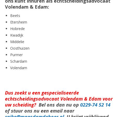
ons kunt inhuren als echtscheidingsadvocaat
Volendam & Edam:
Beets
Etersheim
Hobrede
Kwadijk
Middelie
Oosthuizen
Purmer
Schardam
Volendam
Dus zoekt u een gespecialiseerde
echtscheidingsadvocaat Volendam & Edam voor
uw scheiding?
Bel ons dan nu op
0229-74 52 14
of stuur ons nu een email naar
raike@maasdamdeboer.nl
. U krijgt vrijblijvend