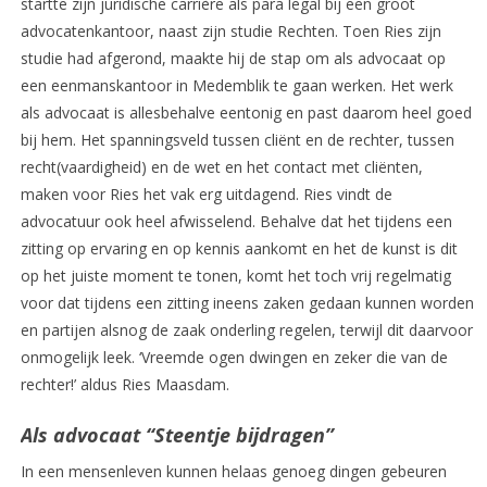
startte zijn juridische carrière als para legal bij een groot
advocatenkantoor, naast zijn studie Rechten. Toen Ries zijn
studie had afgerond, maakte hij de stap om als advocaat op
een eenmanskantoor in Medemblik te gaan werken. Het werk
als advocaat is allesbehalve eentonig en past daarom heel goed
bij hem. Het spanningsveld tussen cliënt en de rechter, tussen
recht(vaardigheid) en de wet en het contact met cliënten,
maken voor Ries het vak erg uitdagend. Ries vindt de
advocatuur ook heel afwisselend. Behalve dat het tijdens een
zitting op ervaring en op kennis aankomt en het de kunst is dit
op het juiste moment te tonen, komt het toch vrij regelmatig
voor dat tijdens een zitting ineens zaken gedaan kunnen worden
en partijen alsnog de zaak onderling regelen, terwijl dit daarvoor
onmogelijk leek. ‘Vreemde ogen dwingen en zeker die van de
rechter!’ aldus Ries Maasdam.
Als advocaat “Steentje bijdragen”
In een mensenleven kunnen helaas genoeg dingen gebeuren