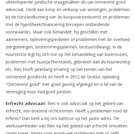
uiteenlopende juridische vraagstukken als uw onroerend goed
advocaat. Denk aan koop en verkoop van woningen, problemen
bij de totstandkoming van de koopovereenkomst en problemen
met de hypotheek/financiering (inroepen ontbindende
voorwaarde). Maar ook behandelt hij geschillen met
aannemers, opleveringsperikelen of problemen met de overheid
(vergunningen, bestemmingsplannen, bestuursdwang). In de
huursector legt hij zich toe op het behandeling van burenruzies,
problemen met huur(achterstand), gebreken aan de huurwoning
etc. Ries heeft jarenlang ervaring op het terrein van het
onroerend goedrecht en heeft in 2012 de Grotius opleiding
“Onroerend goed” met goed gevolg afgelegd en is lid van de
Vereniging voor Vastgoed juristen.
Erfrecht advocaat:
Ries is ook advocaat op het gebied van
erfrecht, een boeiend rechtsterrein. Heeft u problemen rond de
erfenis? Dan bent u bij ons kantoor op het juiste adres. De
werkzaamheden van Ries op het gebied van erfrecht omvatten
onder meer: advies over eventuele problemen met of zelfs