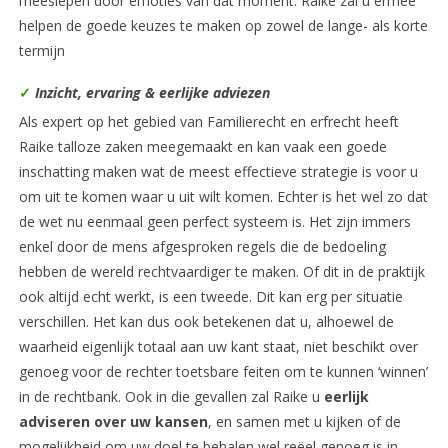
meeslepen door emoties van dat moment. Raike zal u ermee
helpen de goede keuzes te maken op zowel de lange- als korte
termijn
✓
Inzicht, ervaring & eerlijke adviezen
Als expert op het gebied van Familierecht en erfrecht heeft
Raike talloze zaken meegemaakt en kan vaak een goede
inschatting maken wat de meest effectieve strategie is voor u
om uit te komen waar u uit wilt komen. Echter is het wel zo dat
de wet nu eenmaal geen perfect systeem is. Het zijn immers
enkel door de mens afgesproken regels die de bedoeling
hebben de wereld rechtvaardiger te maken. Of dit in de praktijk
ook altijd echt werkt, is een tweede. Dit kan erg per situatie
verschillen. Het kan dus ook betekenen dat u, alhoewel de
waarheid eigenlijk totaal aan uw kant staat, niet beschikt over
genoeg voor de rechter toetsbare feiten om te kunnen ‘winnen’
in de rechtbank. Ook in die gevallen zal Raike u
eerlijk
adviseren over uw kansen
, en samen met u kijken of de
mogelijkheid om uw doel te behalen wel reëel genoeg is in