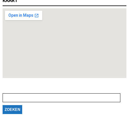
KAART
Zoeken
naar: