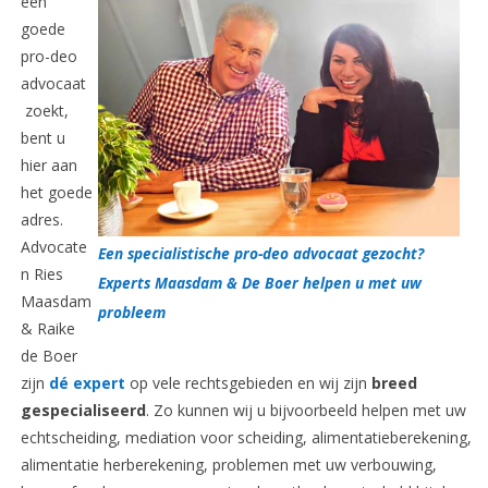
een
goede
pro-deo
advocaat
zoekt,
bent u
hier aan
het goede
adres.
Advocate
Een
specialistische
pro-deo advocaat gezocht?
n Ries
Experts Maasdam & De Boer helpen u met uw
Maasdam
probleem
& Raike
de Boer
zijn
dé expert
op vele rechtsgebieden en wij zijn
breed
gespecialiseerd
. Zo kunnen wij u bijvoorbeeld helpen met uw
echtscheiding, mediation voor scheiding, alimentatieberekening,
alimentatie herberekening, problemen met uw verbouwing,