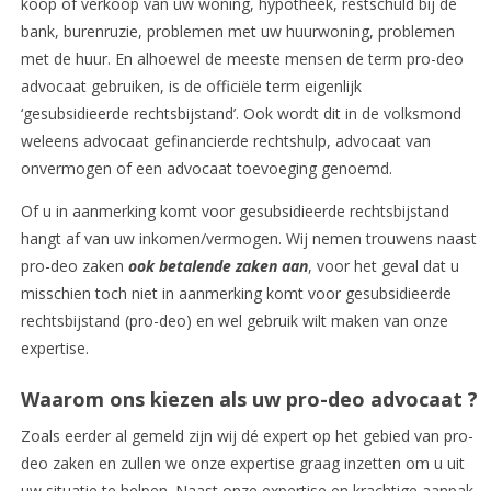
koop of verkoop van uw woning, hypotheek, restschuld bij de
bank, burenruzie, problemen met uw huurwoning, problemen
met de huur. En alhoewel de meeste mensen de term pro-deo
advocaat gebruiken, is de officiële term eigenlijk
‘gesubsidieerde rechtsbijstand’. Ook wordt dit in de volksmond
weleens advocaat gefinancierde rechtshulp, advocaat van
onvermogen of een advocaat toevoeging genoemd.
Of u in aanmerking komt voor gesubsidieerde rechtsbijstand
hangt af van uw inkomen/vermogen. Wij nemen trouwens naast
pro-deo zaken
ook betalende zaken aan
, voor het geval dat u
misschien toch niet in aanmerking komt voor gesubsidieerde
rechtsbijstand (pro-deo) en wel gebruik wilt maken van onze
expertise.
Waarom ons kiezen als uw pro-deo
advocaat
?
Zoals eerder al gemeld zijn wij dé expert op het gebied van pro-
deo zaken en zullen we onze expertise graag inzetten om u uit
uw situatie te helpen. Naast onze expertise en krachtige aanpak,