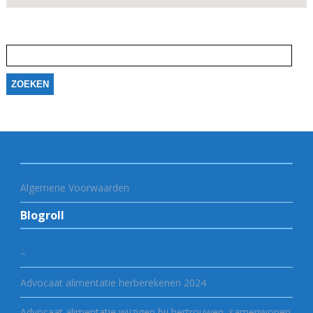
Zoeken
naar:
Algemene Voorwaarden
Blogroll
–
Advocaat alimentatie herberekenen 2024
Advocaat alimentatie wijzigen bij hertrouwen, samenwonen