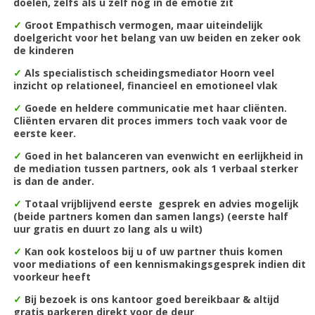
doelen, zelfs als u zelf nog in de emotie zit
✓
Groot Empathisch vermogen, maar uiteindelijk
doelgericht voor het belang van uw beiden en zeker ook
de kinderen
✓
Als specialistisch scheidingsmediator Hoorn veel
inzicht
op relationeel, financieel en emotioneel vlak
✓
Goede en heldere communicatie met haar cliënten.
Cliënten ervaren dit proces immers toch vaak voor de
eerste keer.
✓
Goed in het balanceren van evenwicht en eerlijkheid in
de mediation tussen partners, ook als 1 verbaal sterker
is dan de ander.
✓
Totaal vrijblijvend eerste gesprek en advies mogelijk
(beide partners komen dan samen langs) (eerste half
uur gratis en duurt zo lang als u wilt)
✓
Kan ook kosteloos bij u of uw partner thuis komen
voor mediations of een kennismakingsgesprek indien dit
voorkeur heeft
✓
Bij bezoek is ons kantoor goed bereikbaar & altijd
gratis parkeren direkt voor de deur