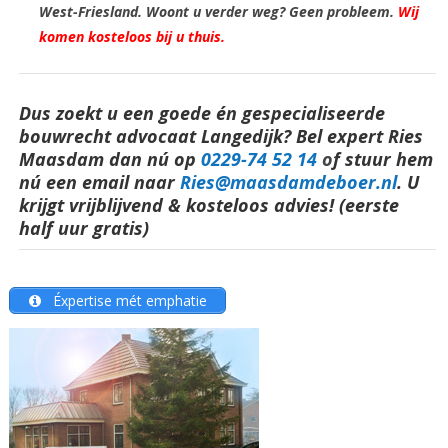
West-Friesland. Woont u verder weg? Geen probleem.
Wij
komen kosteloos bij u thuis.
Dus zoekt u een goede én gespecialiseerde
bouwrecht advocaat Langedijk? Bel expert Ries
Maasdam dan nú op
0229-74 52 14
o
f stuur hem
nú een email naar
Ries@maasdamdeboer.nl
.
U
krijgt vrijblijvend & kosteloos advies! (eerste
half uur gratis)
Éxpertise mét emphatie