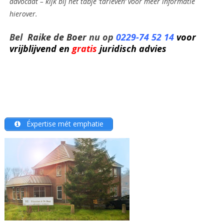
advocaat – kijk bij het tabje ’tarieven’ voor meer informatie
hierover.
Bel
Raike de Boer
nu op
0229-74 52 14
voor
vrijblijvend en
gratis
juridisch advies
Éxpertise mét emphatie