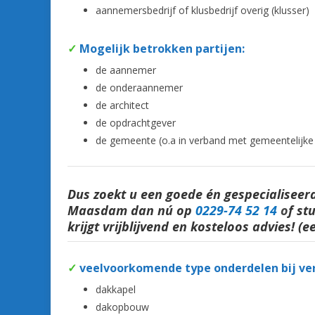
aannemersbedrijf of klusbedrijf overig (klusser)
✓
Mogelijk betrokken partijen:
de aannemer
de onderaannemer
de architect
de opdrachtgever
de gemeente (o.a in verband met gemeentelijk
Dus zoekt u een goede én gespecialisee
Maasdam dan nú op
0229-74 52 14
o
f st
krijgt vrijblijvend en kosteloos advies! (e
✓
veelvoorkomende type onderdelen bij ve
dakkapel
dakopbouw