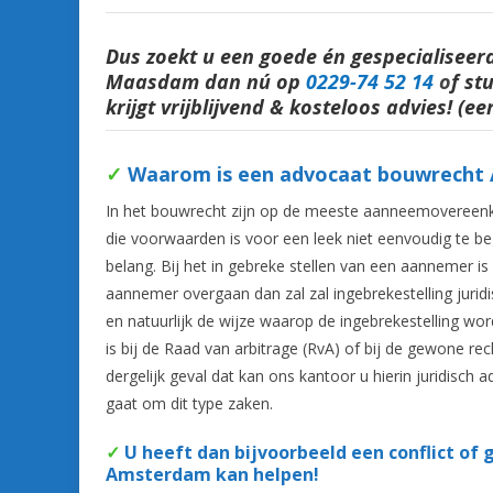
Dus zoekt u een goede én gespecialisee
Maasdam dan nú op
0229-74 52 14
o
f st
krijgt vrijblijvend & kosteloos advies! (ee
✓
Waarom is een advocaat bouwrecht 
In het bouwrecht zijn op de meeste aanneemovereen
die voorwaarden is voor een leek niet eenvoudig te beg
belang. Bij het in gebreke stellen van een aannemer is
aannemer overgaan dan zal zal ingebrekestelling juridi
en natuurlijk de wijze waarop de ingebrekestelling wor
is bij de Raad van arbitrage (RvA) of bij de gewone re
dergelijk geval dat kan ons kantoor u hierin juridisc
gaat om dit type zaken.
✓
U heeft dan bijvoorbeeld een conflict of
Amsterdam kan helpen!