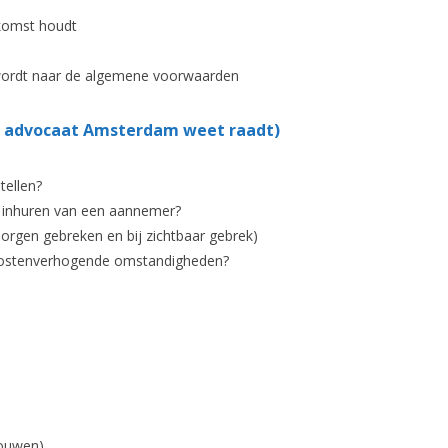
komst houdt
n wordt naar de algemene voorwaarden
ht advocaat Amsterdam weet raadt)
tellen?
et inhuren van een aannemer?
borgen gebreken en bij zichtbaar gebrek)
kostenverhogende omstandigheden?
bouwen)