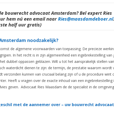
rde bouwrecht advocaat Amsterdam? Bel expert Ries
uur hem nú een email naar
Ries@maasdamdeboer.nl
rste half uur gratis)
Amsterdam noodzakelijk?
komst de algemene voorwaarden van toepassing. De precieze werkin
rijpen. In het recht is in zijn algemeenheid een ingebrekestelling van
 het dubbel oppassen geblazen. Wilt u tot het aansprakelijk stellen va
sch waterdicht dienen te zijn: de termijn, de prestatie waarom wordt 
dt verzonden kunnen van cruciaal belang zijn of u de procedure wint o
chter. Heeft u vragen over de exacte inhoud van een ingebrekestelling 
h advies geven. Advocaat Ries Maasdam de de specialist in de omgeving
 geschil met de aannemer over – uw bouwrecht advocaat