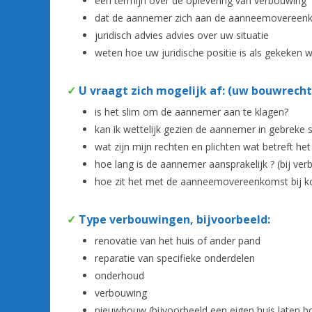
een termijn over de oplevering van verbouwing
dat de aannemer zich aan de aanneemovereen
juridisch advies advies over uw situatie
weten hoe uw juridische positie is als gekeke
✓
U vraagt zich mogelijk af: (uw bouwrec
is het slim om de aannemer aan te klagen?
kan ik wettelijk gezien de aannemer in gebreke s
wat zijn mijn rechten en plichten wat betreft h
hoe lang is de aannemer aansprakelijk ? (bij ver
hoe zit het met de aanneemovereenkomst bij 
✓
Type verbouwingen, bijvoorbeeld:
renovatie van het huis of ander pand
reparatie van specifieke onderdelen
onderhoud
verbouwing
nieuwbouw (bijvoorbeeld een eigen huis laten 