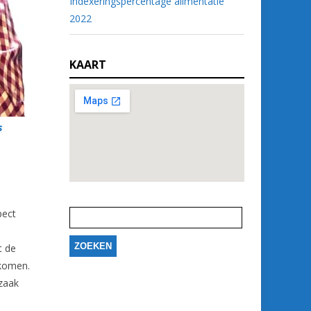
Indexeringspercentage alimentatie
2022
KAART
s
Zoeken
naar:
pect
t de
ekomen.
 zaak