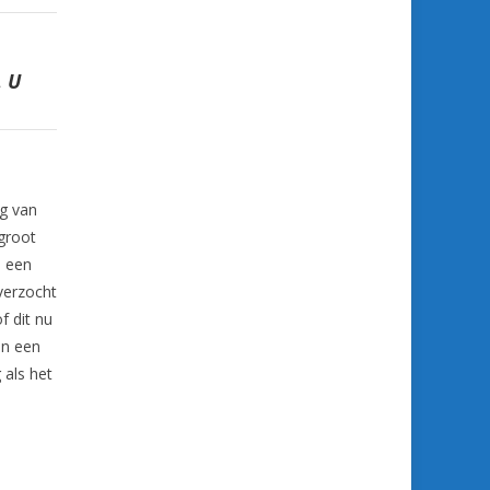
.
U
g van
 groot
n een
verzocht
f dit nu
in een
 als het