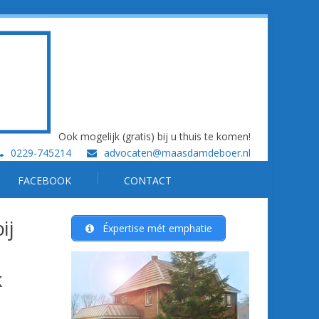
Ook mogelijk (gratis) bij u thuis te komen!
0229-745214
advocaten@maasdamdeboer.nl
FACEBOOK
CONTACT
ij
Éxpertise mét emphatie
k