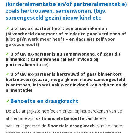
(kinderalimentatie en/of partneralimentatie)
zoals hertrouwen, samenwonen, (bijv.
samengesteld gezin) nieuw kind etc
✓
u of uw ex-partner heeft een ander inkomen
(bijvoorbeeld door meer of minder te gaan verdienen of
juist g
é
é
n werk meer heeft – en daar
niet
zelf voor
gekozen heeft)
✓
u of uw ex-partner is nu samenwonend, of gaat dit
binnenkort samenwonen (alleen invloed bij
partneralimentatie)
✓
u of uw ex-partner is hertrouwd of gaat binnenkort
hertrouwen (waarbij mogelijk een nieuw samengesteld
is ontstaan, iets wat ook weer invloed kan hebben op de
alimentatie)
✓
Behoefte en draagkracht
De 2 belangrijkste hoofdelementen bij het berekenen van de
alimentatie zijn de
financiële behoefte
van de ene
partner tegenover de
financiële draagkrach
t van de ander