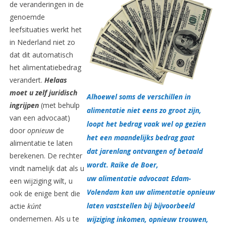
de veranderingen in de
genoemde
leefsituaties werkt het
in Nederland niet zo
dat dit automatisch
het alimentatiebedrag
verandert.
Helaas
moet u zelf juridisch
Alhoewel soms de verschillen in
ingrijpen
(met behulp
alimentatie niet eens zo groot zijn,
van een advocaat)
loopt het bedrag vaak wel op gezien
door
opnieuw
de
het een maandelijks bedrag gaat
alimentatie te laten
dat jarenlang ontvangen of betaald
berekenen. De rechter
wordt. Raike de Boer,
vindt namelijk dat als u
uw alimentatie advocaat Edam-
een wijziging wilt, u
Volendam kan uw alimentatie opnieuw
ook de enige bent die
laten vaststellen bij bijvoorbeeld
actie
kúnt
ondernemen. Als u te
wijziging inkomen, opnieuw trouwen,