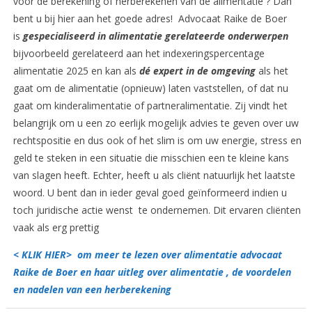
voor de berekening of herberekenen van de alimentatie ? Dan
bent u bij hier aan het goede adres! Advocaat Raike de Boer
is
gespecialiseerd in alimentatie gerelateerde onderwerpen
bijvoorbeeld gerelateerd aan het indexeringspercentage
alimentatie 2025 en kan als
dé expert in de omgeving
als het
gaat om de alimentatie (opnieuw) laten vaststellen, of dat nu
gaat om kinderalimentatie of partneralimentatie. Zij vindt het
belangrijk om u een zo eerlijk mogelijk advies te geven over uw
rechtspositie en dus ook of het slim is om uw energie, stress en
geld te steken in een situatie die misschien een te kleine kans
van slagen heeft. Echter, heeft u als cliënt natuurlijk het laatste
woord. U bent dan in ieder geval goed geïnformeerd indien u
toch juridische actie wenst te ondernemen. Dit ervaren cliënten
vaak als erg prettig
< KLIK HIER> om meer te lezen over alimentatie advocaat
Raike de Boer en haar uitleg over alimentatie , de voordelen
en nadelen van een herberekening