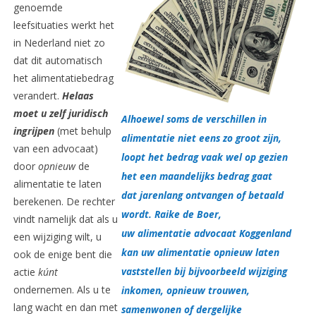
genoemde
leefsituaties werkt het
in Nederland niet zo
dat dit automatisch
het alimentatiebedrag
verandert.
Helaas
moet u zelf juridisch
Alhoewel soms de verschillen in
ingrijpen
(met behulp
alimentatie niet eens zo groot zijn,
van een advocaat)
loopt het bedrag vaak wel op gezien
door
opnieuw
de
het een maandelijks bedrag gaat
alimentatie te laten
dat jarenlang ontvangen of betaald
berekenen. De rechter
wordt. Raike de Boer,
vindt namelijk dat als u
uw alimentatie advocaat Koggenland
een wijziging wilt, u
kan uw alimentatie opnieuw laten
ook de enige bent die
vaststellen bij bijvoorbeeld wijziging
actie
kúnt
ondernemen. Als u te
inkomen, opnieuw trouwen,
lang wacht en dan met
samenwonen of dergelijke