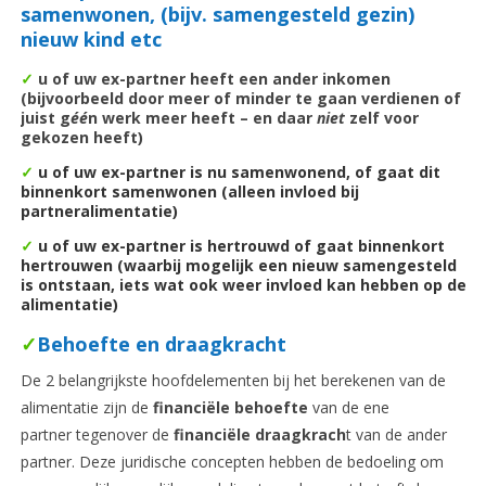
samenwonen, (bijv. samengesteld gezin)
nieuw kind etc
✓
u of uw ex-partner heeft een ander inkomen
(bijvoorbeeld door meer of minder te gaan verdienen of
juist g
é
é
n werk meer heeft – en daar
niet
zelf voor
gekozen heeft)
✓
u of uw ex-partner is nu samenwonend, of gaat dit
binnenkort samenwonen (alleen invloed bij
partneralimentatie)
✓
u of uw ex-partner is hertrouwd of gaat binnenkort
hertrouwen (waarbij mogelijk een nieuw samengesteld
is ontstaan, iets wat ook weer invloed kan hebben op de
alimentatie)
✓
Behoefte en draagkracht
De 2 belangrijkste hoofdelementen bij het berekenen van de
alimentatie zijn de
financiële behoefte
van de ene
partner tegenover de
financiële draagkrach
t van de ander
partner. Deze juridische concepten hebben de bedoeling om