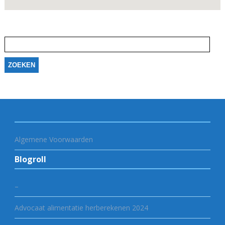
Zoeken
naar:
Algemene Voorwaarden
Blogroll
–
Advocaat alimentatie herberekenen 2024