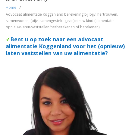
Home
/
Advocaat alimentatie Koggenland berekening bij bijv. hertrouwen,
samenwonen, (bijv. samengesteld gezin) nieuw kind (alimentatie
opnieuw-laten-vaststellen/herberekenen of berekenen)
✓
Bent u op zoek naar een advocaat
alimentatie Koggenland voor het (opnieuw)
laten vaststellen van uw alimentatie?