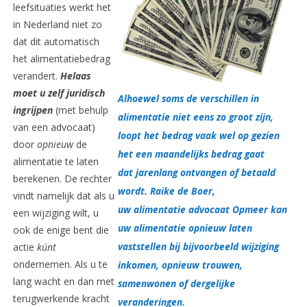
leefsituaties werkt het
in Nederland niet zo
dat dit automatisch
het alimentatiebedrag
verandert.
Helaas
moet u zelf juridisch
Alhoewel soms de verschillen in
ingrijpen
(met behulp
alimentatie niet eens zo groot zijn,
van een advocaat)
loopt het bedrag vaak wel op gezien
door
opnieuw
de
het een maandelijks bedrag gaat
alimentatie te laten
dat jarenlang ontvangen of betaald
berekenen. De rechter
wordt. Raike de Boer,
vindt namelijk dat als u
uw alimentatie advocaat Opmeer kan
een wijziging wilt, u
uw alimentatie opnieuw laten
ook de enige bent die
vaststellen bij bijvoorbeeld wijziging
actie
kúnt
ondernemen. Als u te
inkomen, opnieuw trouwen,
lang wacht en dan met
samenwonen of dergelijke
terugwerkende kracht
veranderingen.