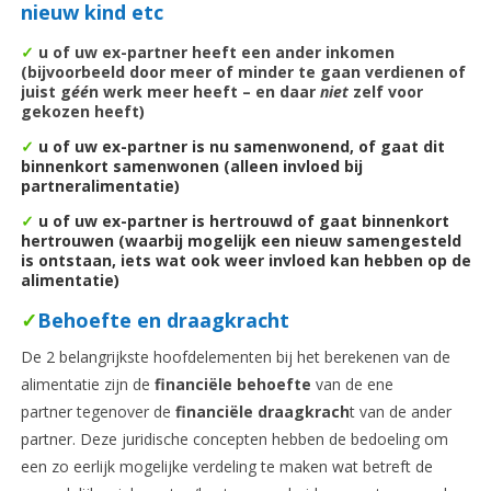
nieuw kind etc
✓
u of uw ex-partner heeft een ander inkomen
(bijvoorbeeld door meer of minder te gaan verdienen of
juist g
é
é
n werk meer heeft – en daar
niet
zelf voor
gekozen heeft)
✓
u of uw ex-partner is nu samenwonend, of gaat dit
binnenkort samenwonen (alleen invloed bij
partneralimentatie)
✓
u of uw ex-partner is hertrouwd of gaat binnenkort
hertrouwen (waarbij mogelijk een nieuw samengesteld
is ontstaan, iets wat ook weer invloed kan hebben op de
alimentatie)
✓
Behoefte en draagkracht
De 2 belangrijkste hoofdelementen bij het berekenen van de
alimentatie zijn de
financiële behoefte
van de ene
partner tegenover de
financiële draagkrach
t van de ander
partner. Deze juridische concepten hebben de bedoeling om
een zo eerlijk mogelijke verdeling te maken wat betreft de