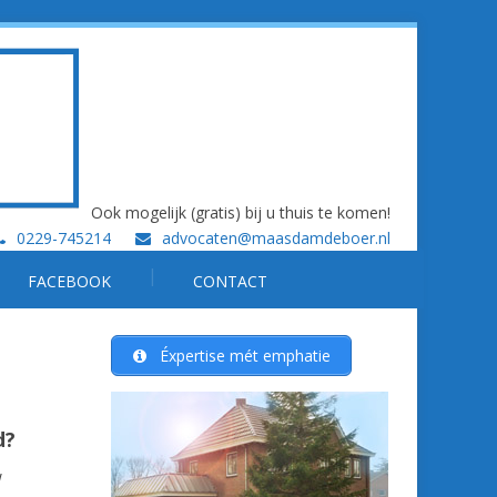
Ook mogelijk (gratis) bij u thuis te komen!
0229-745214
advocaten@maasdamdeboer.nl
FACEBOOK
CONTACT
Éxpertise mét emphatie
d?
w