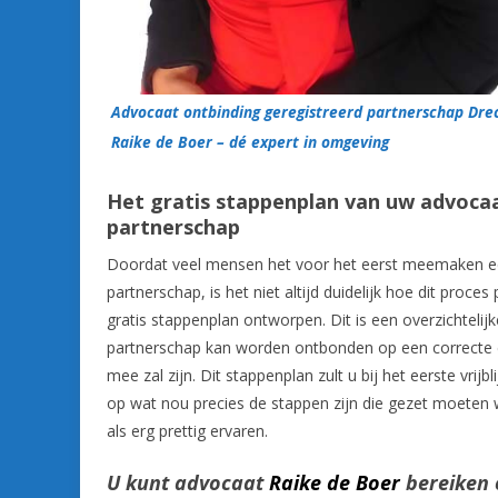
Advocaat ontbinding geregistreerd partnerschap Dre
Raike de Boer – dé expert in omgeving
Het gratis stappenplan van uw advoca
partnerschap
Doordat veel mensen het voor het eerst meemaken een
partnerschap, is het niet altijd duidelijk hoe dit proc
gratis stappenplan ontworpen. Dit is een overzichtelij
partnerschap kan worden ontbonden op een correcte en
mee zal zijn. Dit stappenplan zult u bij het eerste vrij
op wat nou precies de stappen zijn die gezet moeten
als erg prettig ervaren.
U kunt advocaat
Raike de Boer
bereiken