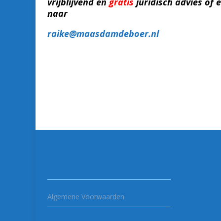
vrijblijvend en
gratis
juridisch advies of 
naar
ra
ike@maasdamdeboer.nl
Algemene Voorwaarden