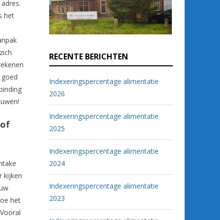
 adres.
s het
aanpak
zich
RECENTE BERICHTEN
 rekenen
o goed
Indexeringspercentage alimentatie
binding
2026
ouwen!
Indexeringspercentage alimentatie
 of
2025
Indexeringspercentage alimentatie
intake
2024
 kijken
Indexeringspercentage alimentatie
 uw
2023
hoe het
 Vooral