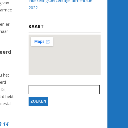
Indexeringspercentage alimentatie
g van
2022
waarmee
en er
KAART
 maar
reerd
 u het
eerd
Zoeken
naar:
blij
cht hebt
eestal
2 14