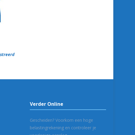
istreerd
Verder Online
Gescheiden? Voorkom een hoge
belastingrekening en controleer je