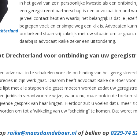
in het geval van zo’n persoonlijke kwestie als een ontbindin
een geregistreerd partnerschap is een advocaat iemand 
je veel contact hebt en waarbij het belangrijk is dat je jezelf
begrepen voelt en er simpelweg een klik is. Advocaten kunn
chterland
om bekend staan vrij zakelijk met uw situatie om te gaan,
daarbij is advocaat Raike zeker een uitzondering.
at Drechterland voor ontbinding van uw geregist
 advocaat in te schakelen voor de ontbinding van het geregistreerd
es precies in zijn werk gaat. Daarom heeft advocaat Raike de Boer voor
ke lijst met alle stappen die gezet moeten worden zodat uw geregistr
 juridisch verantwoorde wijze, waar u nu, maar ook in de toekomst 
blijvende gesprek van haar krijgen. Hierdoor zult u voelen dat u meer zi
 worden om tot afwikkeling van uw “scheiding” te komen. Dat wordt m
 op
raike@maasdamdeboer.nl
of bellen op
0229-74 5