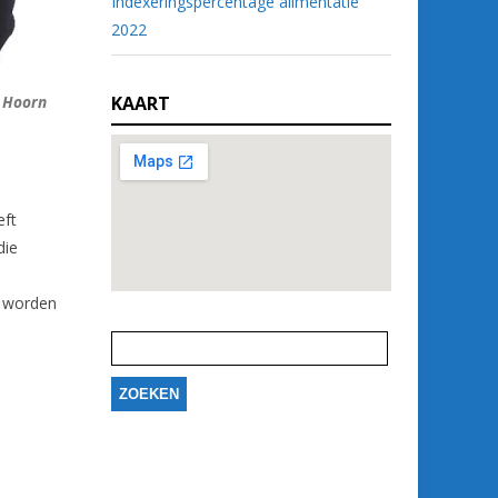
Indexeringspercentage alimentatie
2022
KAART
n Hoorn
eft
die
n worden
Zoeken
naar: