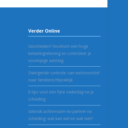
Verder Online
Gescheiden? Voorkom een hoge
belastingrekening en controleer je
voorlopige aanslag
Dwingende controle: van wetsvoorstel
naar familierechtpraktijk
6 tips voor een fijne vaderdag na je
scheiding
Gebruik achternaam ex-partner na
scheiding: wat kan wel en wat niet?