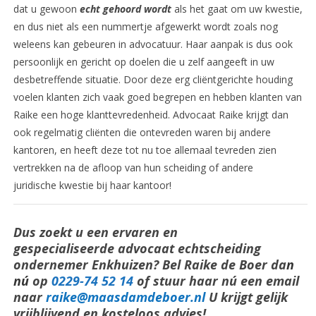
dat u gewoon
echt gehoord wordt
als het gaat om uw kwestie,
en dus niet als een nummertje afgewerkt wordt zoals nog
weleens kan gebeuren in advocatuur. Haar aanpak is dus ook
persoonlijk en gericht op doelen die u zelf aangeeft in uw
desbetreffende situatie. Door deze erg cliëntgerichte houding
voelen klanten zich vaak goed begrepen en hebben klanten van
Raike een hoge klanttevredenheid. Advocaat Raike krijgt dan
ook regelmatig cliënten die ontevreden waren bij andere
kantoren, en heeft deze tot nu toe allemaal tevreden zien
vertrekken na de afloop van hun scheiding of andere
juridische kwestie bij haar kantoor!
Dus zoekt u een ervaren en
gespecialiseerde advocaat echtscheiding
ondernemer Enkhuizen? Bel Raike de Boer da
n
nú
op
0229-74 52 14
of stuur haar nú een email
naar
raike@maasdamdeboer.nl
U krijgt gelijk
vrijblijvend en kosteloos advies!