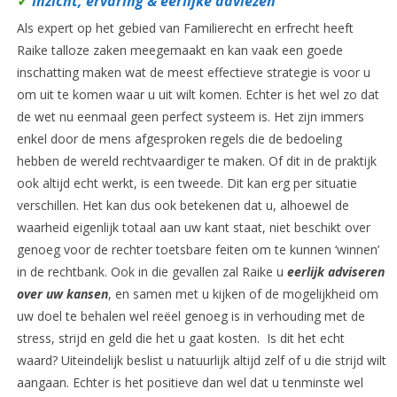
✓
Inzicht, ervaring & eerlijke adviezen
Als expert op het gebied van Familierecht en erfrecht heeft
Raike talloze zaken meegemaakt en kan vaak een goede
inschatting maken wat de meest effectieve strategie is voor u
om uit te komen waar u uit wilt komen. Echter is het wel zo dat
de wet nu eenmaal geen perfect systeem is. Het zijn immers
enkel door de mens afgesproken regels die de bedoeling
hebben de wereld rechtvaardiger te maken. Of dit in de praktijk
ook altijd echt werkt, is een tweede. Dit kan erg per situatie
verschillen. Het kan dus ook betekenen dat u, alhoewel de
waarheid eigenlijk totaal aan uw kant staat, niet beschikt over
genoeg voor de rechter toetsbare feiten om te kunnen ‘winnen’
in de rechtbank. Ook in die gevallen zal Raike u
eerlijk adviseren
over uw kansen
, en samen met u kijken of de mogelijkheid om
uw doel te behalen wel reëel genoeg is in verhouding met de
stress, strijd en geld die het u gaat kosten. Is dit het echt
waard? Uiteindelijk beslist u natuurlijk altijd zelf of u die strijd wilt
aangaan. Echter is het positieve dan wel dat u tenminste wel