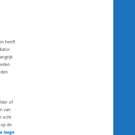
en heeft
diator
angrijk
vreden
eden
lder of
an van
r echt
 op de
e lange