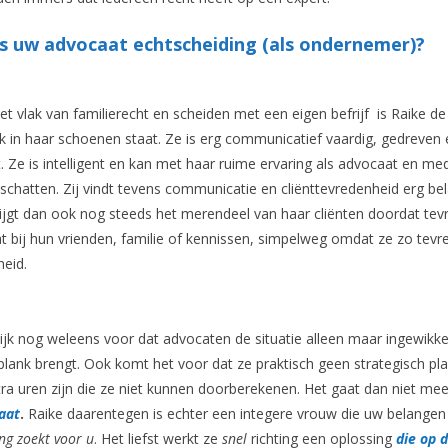
s uw advocaat echtscheiding (als ondernemer)?
t vlak van familierecht en scheiden met een eigen befrijf is Raike de
k in haar schoenen staat. Ze is erg communicatief vaardig, gedreven 
. Ze is intelligent en kan met haar ruime ervaring als advocaat en me
schatten. Zij vindt tevens communicatie en cliënttevredenheid erg bel
e krijgt dan ook nog steeds het merendeel van haar cliënten doordat te
t bij hun vrienden, familie of kennissen, simpelweg omdat ze zo tevr
heid.
ijk nog weleens voor dat advocaten de situatie alleen maar ingewikke
lank brengt. Ook komt het voor dat ze praktisch geen strategisch pl
ra uren zijn die ze niet kunnen doorberekenen. Het gaat dan niet mee
aat
.
Raike daarentegen is echter een integere vrouw die uw belangen
ing zoekt voor u
. Het liefst werkt ze
snel
richting een oplossing
die op d