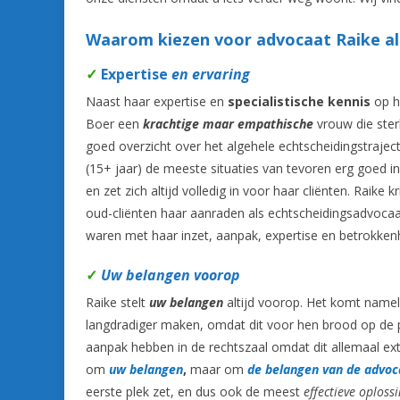
Waarom kiezen voor advocaat Raike al
✓
Expertise
en ervaring
Naast haar expertise en
specialistische kennis
op he
Boer een
krachtige maar empathische
vrouw die ster
goed overzicht over het algehele echtscheidingstraject
(15+ jaar) de meeste situaties van tevoren erg goed in
en zet zich altijd volledig in voor haar cliënten. Raik
oud-cliënten haar aanraden als echtscheidingsadvocaa
waren met haar inzet, aanpak, expertise en betrokken
✓
Uw belangen voorop
Raike stelt
uw belangen
altijd voorop. Het komt namel
langdradiger maken, omdat dit voor hen brood op de p
aanpak hebben in de rechtszaal omdat dit allemaal ext
om
uw belangen
,
maar om
de belangen van de advoc
eerste plek zet, en dus ook de meest
effectieve oploss