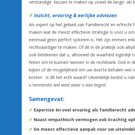
verstandige keuzes te maken op zowel de lange- als k
✓
Inzicht, ervaring & eerlijke adviezen
Als expert op het gebied van Familierecht en erfrech
maken wat de meest effectieve strategie is voor u om 
eenmaal geen perfect systeem is. Het zijn immers en
rechtvaardiger te maken. Of dit in de praktijk ook altij
ook betekenen dat u, alhoewel de waarheid eigenlijk t
feiten om te kunnen ‘winnen’ in de rechtbank. Ook in d
kijken of de mogelijkheid om uw doel te behalen wel re
kosten. Is dit het echt waard? Uiteindelijk beslist u natu
u tenminste wel
weet waar u aan begint
.
Samengevat:
✓
Expertise én veel ervaring als familierecht a
✓
Naast empathisch vermogen ook krachtig op
✓
De m
eest effectieve aanpak voor uw uiteindelij