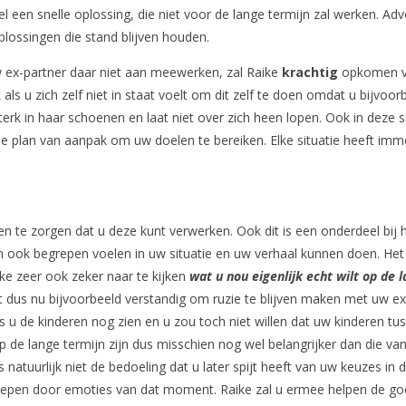
 een snelle oplossing, die niet voor de lange termijn zal werken. Ad
oplossingen die stand blijven houden.
w ex-partner daar niet aan meewerken, zal Raike
krachtig
opkomen v
ls u zich zelf niet in staat voelt om dit zelf te doen omdat u bijvoor
sterk in haar schoenen en laat niet over zich heen lopen. Ook in deze s
che plan van aanpak om uw doelen te bereiken. Elke situatie heeft im
en te zorgen dat u deze kunt verwerken. Ook dit is een onderdeel bij 
ich ook begrepen voelen in uw situatie en uw verhaal kunnen doen. Het 
ike zeer ook zeker naar te kijken
wat u nou eigenlijk echt wilt op de 
het dus nu bijvoorbeeld verstandig om ruzie te blijven maken met uw ex
ls u de kinderen nog zien en u zou toch niet willen dat uw kinderen tu
de lange termijn zijn dus misschien nog wel belangrijker dan die van
 natuurlijk niet de bedoeling dat u later spijt heeft van uw keuzes in 
eslepen door emoties van dat moment. Raike zal u ermee helpen de g