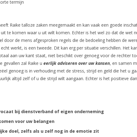
orte termijn
t heeft Raike talloze zaken meegemaakt en kan vaak een goede inschat
uit te komen waar u uit wilt komen. Echter is het wel zo dat de wet n
kel door de mens afgesproken regels die de bedoeling hebben de wer
d echt werkt, is een tweede. Dit kan erg per situatie verschillen. Het ka
otaal aan uw kant staat, niet beschikt over genoeg voor de rechter t
ie gevallen zal Raike u
eerlijk adviseren over uw kansen
, en samen m
ëel genoeg is in verhouding met de stress, strijd en geld die het u ga
urlijk altijd zelf of u die strijd wilt aangaan. Echter is het positieve da
dvocaat bij dienstverband of eigen onderneming
komen voor uw belangen
ke doel, zelfs als u zelf nog in de emotie zit