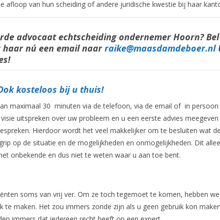
e afloop van hun scheiding of andere juridische kwestie bij haar kant
eerde advocaat echtscheiding ondernemer Hoorn? Bel
r haar nú een email naar
raike@maasdamdeboer.nl
es!
ok kosteloos bij u thuis!
an maximaal 30 minuten via de telefoon, via de email of in persoon
 visie uitspreken over uw probleem en u een eerste advies meegeven 
bespreken. Hierdoor wordt het veel makkelijker om te besluiten wat d
r grip op de situatie en de mogelijkheden en onmogelijkheden. Dit allee
 het onbekende en dus niet te weten waar u aan toe bent.
liënten soms van vrij ver. Om ze toch tegemoet te komen, hebben we
jk te maken. Het zou immers zonde zijn als u geen gebruik kon make
den immers dat iedereen recht heeft op een expert.