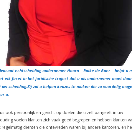
dvocaat echtscheiding ondernemer Hoorn – Raike de Boer – helpt u 
t elk facet in het juridische traject dat u als ondernemer moet doo
j uw scheiding.Zij zal u helpen keuzes te maken die zo voordelig mogel
or u.
s ook persoonlijk en gericht op doelen die u zelf aangeeft in uw
 houding voelen klanten zich vaak goed begrepen en hebben klanten v
k regelmatig cliënten die ontevreden waren bij andere kantoren, en he