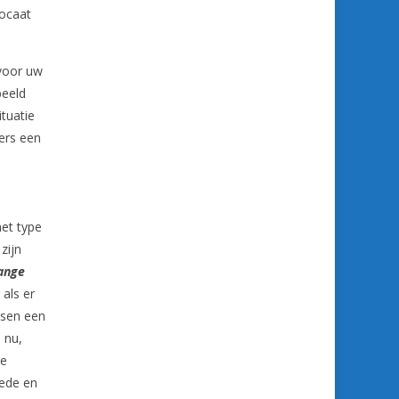
vocaat
oor uw
beeld
ituatie
mers een
het type
zijn
lange
 als er
ssen een
 nu,
de
oede en