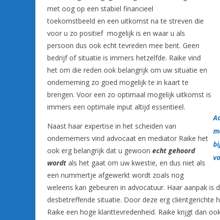
met oog op een stabiel financieel
toekomstbeeld en een uitkomst na te streven die
voor u zo positief mogelijk is en waar u als
persoon dus ook echt tevreden mee bent. Geen
bedrijf of situatie is immers hetzelfde. Raike vind
het om die reden ook belangrijk om uw situatie en
onderneming zo goed mogelijk te in kaart te
brengen. Voor een zo optimaal mogelijk uitkomst is
immers een optimale input altijd essentieel.
A
Naast haar expertise in het scheiden van
me
ondernemers vind advocaat en mediator Raike het
bi
ook erg belangrijk dat u gewoon
echt gehoord
vo
wordt
als het gaat om uw kwestie, en dus niet als
een nummertje afgewerkt wordt zoals nog
weleens kan gebeuren in advocatuur. Haar aanpak is du
desbetreffende situatie. Door deze erg cliëntgerichte
Raike een hoge klanttevredenheid. Raike krijgt dan oo