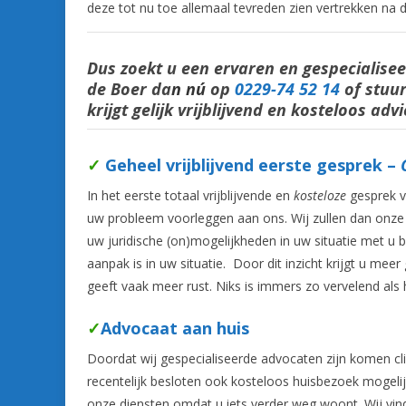
deze tot nu toe allemaal tevreden zien vertrekken na d
Dus zoekt u een ervaren en gespecialis
de Boer da
n nú
op
0229-74 52 14
of stuu
krijgt gelijk vrijblijvend en kosteloos advi
✓
Geheel vrijblijv
end
eerste gesprek –
O
In het eerste totaal vrijblijvende en
kosteloze
gesprek v
uw probleem voorleggen aan ons. Wij zullen dan onze
uw juridische (on)mogelijkheden in uw situatie met u 
aanpak is in uw situatie. Door dit inzicht krijgt u mee
geeft vaak meer rust. Niks is immers zo vervelend als
✓
Advocaat aan huis
Doordat wij gespecialiseerde advocaten zijn komen c
recentelijk besloten ook kosteloos huisbezoek mogeli
onze diensten omdat u iets verder weg woont. Wij vin