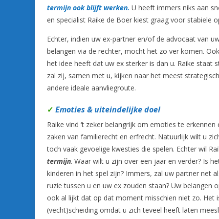
termijn ook blijft werken.
U heeft immers niks aan snel
en specialist Raike de Boer kiest graag voor stabiele 
Echter, indien uw ex-partner en/of de advocaat van u
belangen via de rechter, mocht het zo ver komen. Ook a
het idee heeft dat uw ex sterker is dan u. Raike staat 
zal zij, samen met u, kijken naar het meest strategis
andere ideale aanvliegroute.
✓
Emoties & uiteindelijke doel
Raike vind ‘t zeker belangrijk om emoties te erkennen 
zaken van familierecht en erfrecht. Natuurlijk wilt u z
toch vaak gevoelige kwesties die spelen. Echter wil Ra
termijn
. Waar wilt u zijn over een jaar en verder? Is 
kinderen in het spel zijn? Immers, zal uw partner net a
ruzie tussen u en uw ex zouden staan? Uw belangen op 
ook al lijkt dat op dat moment misschien niet zo. Het is
(vecht)scheiding omdat u zich teveel heeft laten me