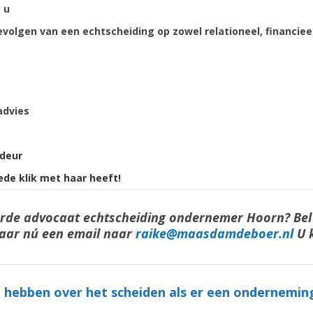
 u
evolgen van een echtscheiding op zowel relationeel, financieel
advies
 deur
ede klik met haar heeft!
eerde advocaat echtscheiding ondernemer Hoorn? Bel
haar nú een email naar
raike@maasdamdeboer.nl
U 
n
hebben over het scheiden als er een onderneming