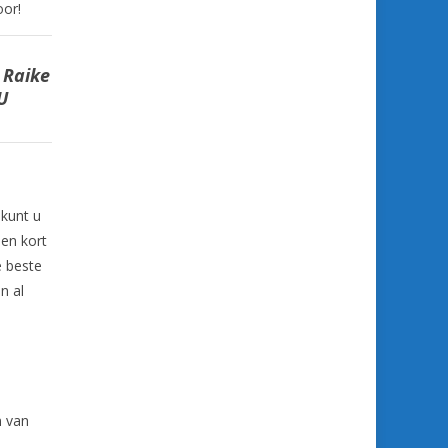
oor!
 Raike
U
 kunt u
en kort
e beste
n al
n van