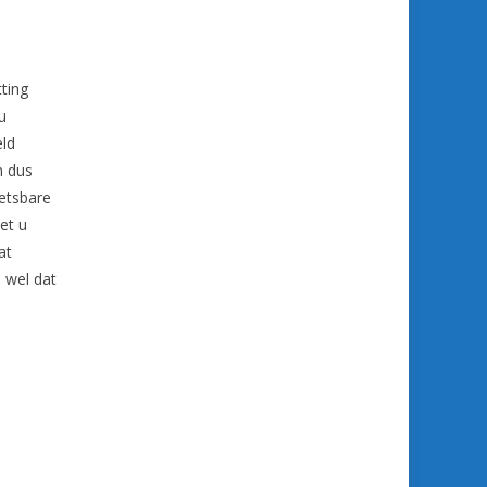
ting
u
eld
n dus
oetsbare
et u
at
n wel dat