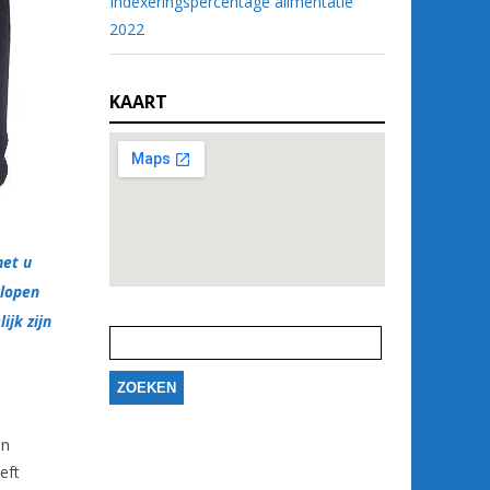
Indexeringspercentage alimentatie
2022
KAART
met u
rlopen
Zoeken
ijk zijn
naar:
an
eft