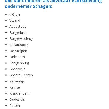
ons kunt inhuren als advocaat echtscheiding
ondernemer Schagen:
t Rijpje
’t Zand
Abbestede
Burgerbrug
Burgervlotbrug
Callantsoog
De Stolpen
Dirkshorn
Eenigenburg
Groenveld
Groote Keeten
Kalverdijk
Keinse
Krabbendam
Oudesluis
Petten