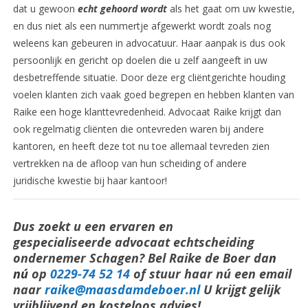
dat u gewoon
echt gehoord wordt
als het gaat om uw kwestie,
en dus niet als een nummertje afgewerkt wordt zoals nog
weleens kan gebeuren in advocatuur. Haar aanpak is dus ook
persoonlijk en gericht op doelen die u zelf aangeeft in uw
desbetreffende situatie. Door deze erg cliëntgerichte houding
voelen klanten zich vaak goed begrepen en hebben klanten van
Raike een hoge klanttevredenheid. Advocaat Raike krijgt dan
ook regelmatig cliënten die ontevreden waren bij andere
kantoren, en heeft deze tot nu toe allemaal tevreden zien
vertrekken na de afloop van hun scheiding of andere
juridische kwestie bij haar kantoor!
Dus zoekt u een ervaren en
gespecialiseerde advocaat echtscheiding
ondernemer Schagen? Bel Raike de Boer da
n
nú
op
0229-74 52 14
of stuur haar nú een email
naar
raike@maasdamdeboer.nl
U krijgt gelijk
vrijblijvend en kosteloos advies!