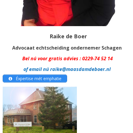
Raike de Boer
Advocaat echtscheiding ondernemer Schagen
Bel nú voor gratis advies :
0229-74 52 14
of email nú
raike@maasdamdeboer.nl
Éxpertise mét emphatie