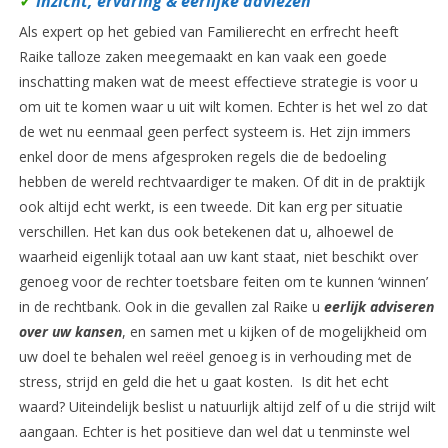
✓
Inzicht, ervaring & eerlijke adviezen
Als expert op het gebied van Familierecht en erfrecht heeft
Raike talloze zaken meegemaakt en kan vaak een goede
inschatting maken wat de meest effectieve strategie is voor u
om uit te komen waar u uit wilt komen. Echter is het wel zo dat
de wet nu eenmaal geen perfect systeem is. Het zijn immers
enkel door de mens afgesproken regels die de bedoeling
hebben de wereld rechtvaardiger te maken. Of dit in de praktijk
ook altijd echt werkt, is een tweede. Dit kan erg per situatie
verschillen. Het kan dus ook betekenen dat u, alhoewel de
waarheid eigenlijk totaal aan uw kant staat, niet beschikt over
genoeg voor de rechter toetsbare feiten om te kunnen ‘winnen’
in de rechtbank. Ook in die gevallen zal Raike u
eerlijk adviseren
over uw kansen
, en samen met u kijken of de mogelijkheid om
uw doel te behalen wel reëel genoeg is in verhouding met de
stress, strijd en geld die het u gaat kosten. Is dit het echt
waard? Uiteindelijk beslist u natuurlijk altijd zelf of u die strijd wilt
aangaan. Echter is het positieve dan wel dat u tenminste wel