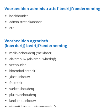
Voorbeelden administratief
bedrijf/onderneming
boekhouder
administratiekantoor
etc
Voorbeelden agrarisch
(boerderij) bedrijf/onderneming
melkveehouderij (melkboer)
akkerbouw (akkerbouwbedrijf)
veehouderij
bloembollenteelt
glastuinbouw
fruitteelt
varkenshouderij
pluimveehouderij
land en tuinbouw
visserij (visser – vissersbedrijf)