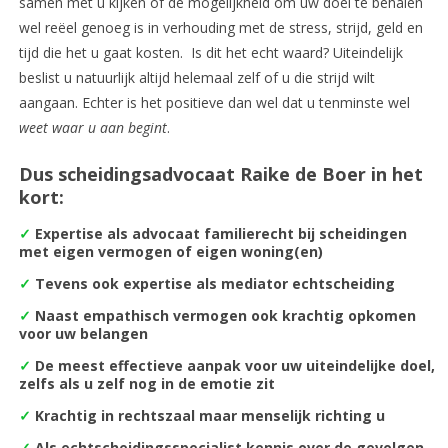
samen met u kijken of de mogelijkheid om uw doel te behalen
wel reëel genoeg is in verhouding met de stress, strijd, geld en
tijd die het u gaat kosten. Is dit het echt waard? Uiteindelijk
beslist u natuurlijk altijd helemaal zelf of u die strijd wilt
aangaan. Echter is het positieve dan wel dat u tenminste wel
weet waar u aan begint
.
Dus scheidingsadvocaat Raike de Boer in het
kort:
✓
Expertise als advocaat familierecht bij scheidingen
met eigen vermogen of eigen woning(en)
✓
Tevens ook expertise als mediator echtscheiding
✓
Naast empathisch vermogen ook krachtig opkomen
voor uw belangen
✓
De m
eest effectieve aanpak voor uw uiteindelijke doel,
zelfs als u zelf nog in de emotie zit
✓
Krachtig in rechtszaal maar menselijk richting u
✓
Als echtscheidingsspecialist kennis over de gevolgen