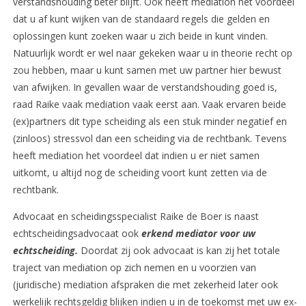
verstandshouding beter blijft. Ook heeft mediation het voordeel
dat u af kunt wijken van de standaard regels die gelden en
oplossingen kunt zoeken waar u zich beide in kunt vinden.
Natuurlijk wordt er wel naar gekeken waar u in theorie recht op
zou hebben, maar u kunt samen met uw partner hier bewust
van afwijken. In gevallen waar de verstandshouding goed is,
raad Raike vaak mediation vaak eerst aan. Vaak ervaren beide
(ex)partners dit type scheiding als een stuk minder negatief en
(zinloos) stressvol dan een scheiding via de rechtbank. Tevens
heeft mediation het voordeel dat indien u er niet samen
uitkomt, u altijd nog de scheiding voort kunt zetten via de
rechtbank.
Advocaat en scheidingsspecialist Raike de Boer is naast
echtscheidingsadvocaat ook
erkend mediator voor uw
echtscheiding.
Doordat zij ook advocaat is kan zij het totale
traject van mediation op zich nemen en u voorzien van
(juridische) mediation afspraken die met zekerheid later ook
werkelijk rechtsgeldig blijken indien u in de toekomst met uw ex-