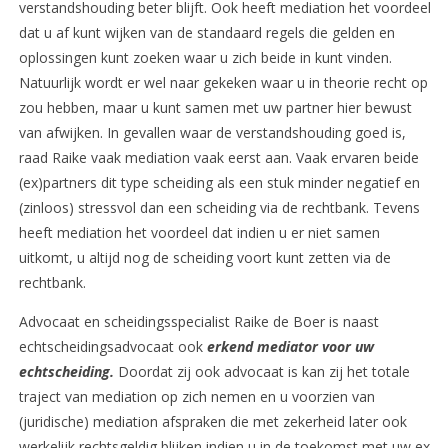
verstandshouding beter blijft. Ook heeft mediation het voordeel
dat u af kunt wijken van de standaard regels die gelden en
oplossingen kunt zoeken waar u zich beide in kunt vinden.
Natuurlijk wordt er wel naar gekeken waar u in theorie recht op
zou hebben, maar u kunt samen met uw partner hier bewust
van afwijken. In gevallen waar de verstandshouding goed is,
raad Raike vaak mediation vaak eerst aan. Vaak ervaren beide
(ex)partners dit type scheiding als een stuk minder negatief en
(zinloos) stressvol dan een scheiding via de rechtbank. Tevens
heeft mediation het voordeel dat indien u er niet samen
uitkomt, u altijd nog de scheiding voort kunt zetten via de
rechtbank.
Advocaat en scheidingsspecialist Raike de Boer is naast
echtscheidingsadvocaat ook
erkend mediator voor uw
echtscheiding.
Doordat zij ook advocaat is kan zij het totale
traject van mediation op zich nemen en u voorzien van
(juridische) mediation afspraken die met zekerheid later ook
werkelijk rechtsgeldig blijken indien u in de toekomst met uw ex-