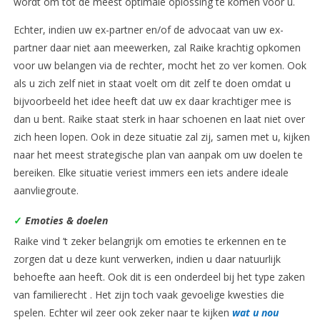
wordt om tot de meest optimale oplossing te komen voor u.
Echter, indien uw ex-partner en/of de advocaat van uw ex-
partner daar niet aan meewerken, zal Raike krachtig opkomen
voor uw belangen via de rechter, mocht het zo ver komen. Ook
als u zich zelf niet in staat voelt om dit zelf te doen omdat u
bijvoorbeeld het idee heeft dat uw ex daar krachtiger mee is
dan u bent. Raike staat sterk in haar schoenen en laat niet over
zich heen lopen. Ook in deze situatie zal zij, samen met u, kijken
naar het meest strategische plan van aanpak om uw doelen te
bereiken. Elke situatie veriest immers een iets andere ideale
aanvliegroute.
✓
Emoties & doelen
Raike vind ’t zeker belangrijk om emoties te erkennen en te
zorgen dat u deze kunt verwerken, indien u daar natuurlijk
behoefte aan heeft. Ook dit is een onderdeel bij het type zaken
van familierecht . Het zijn toch vaak gevoelige kwesties die
spelen. Echter wil zeer ook zeker naar te kijken
wat u nou