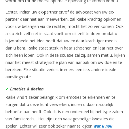
wordt om tot de meest optimale oplossing te komen voor u.
Echter, indien uw ex-partner en/of de advocaat van uw ex-
partner daar niet aan meewerken, zal Raike krachtig opkomen
voor uw belangen via de rechter, mocht het zo ver komen. Ook
als u zich zelf niet in staat voelt om dit zelf te doen omdat u
bijvoorbeeld het idee heeft dat uw ex daar krachtiger mee is
dan u bent. Raike staat sterk in haar schoenen en laat niet over
zich heen lopen. Ook in deze situatie zal zij, samen met u, kijken
naar het meest strategische plan van aanpak om uw doelen te
bereiken. Elke situatie veriest immers een iets andere ideale
aanvliegroute.
✓
Emoties & doelen
Raike vind ’t zeker belangrijk om emoties te erkennen en te
zorgen dat u deze kunt verwerken, indien u daar natuurlijk
behoefte aan heeft. Ook dit is een onderdeel bij het type zaken
van familierecht . Het zijn toch vaak gevoelige kwesties die
spelen. Echter wil zeer ook zeker naar te kijken
wat u nou