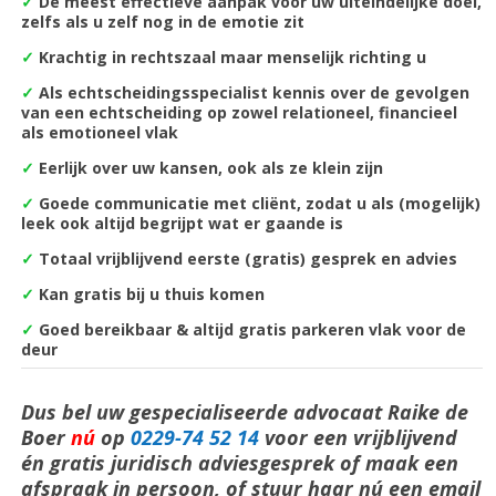
✓
De m
eest effectieve aanpak voor uw uiteindelijke doel,
zelfs als u zelf nog in de emotie zit
✓
Krachtig in rechtszaal maar menselijk richting u
✓
Als echtscheidingsspecialist kennis over de gevolgen
van een echtscheiding op zowel relationeel, financieel
als emotioneel vlak
✓
Eerlijk over uw kansen, ook als ze klein zijn
✓
Goede communicatie met cliënt, zodat u als (mogelijk)
leek ook altijd begrijpt wat er gaande is
✓
Totaal vrijblijvend eerste (gratis) gesprek en advies
✓
Kan gratis bij u thuis komen
✓
Goed bereikbaar & altijd gratis parkeren vlak voor de
deur
Dus bel uw gespecialiseerde advocaat Raike de
Boer
nú
op
0229-74 52 14
voor een vrijblijvend
én gratis juridisch adviesgesprek of maak een
afspraak in persoon, of stuur haar nú een email