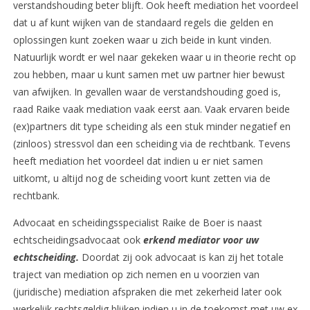
verstandshouding beter blijft. Ook heeft mediation het voordeel
dat u af kunt wijken van de standaard regels die gelden en
oplossingen kunt zoeken waar u zich beide in kunt vinden.
Natuurlijk wordt er wel naar gekeken waar u in theorie recht op
zou hebben, maar u kunt samen met uw partner hier bewust
van afwijken. In gevallen waar de verstandshouding goed is,
raad Raike vaak mediation vaak eerst aan. Vaak ervaren beide
(ex)partners dit type scheiding als een stuk minder negatief en
(zinloos) stressvol dan een scheiding via de rechtbank. Tevens
heeft mediation het voordeel dat indien u er niet samen
uitkomt, u altijd nog de scheiding voort kunt zetten via de
rechtbank.
Advocaat en scheidingsspecialist Raike de Boer is naast
echtscheidingsadvocaat ook
erkend mediator voor uw
echtscheiding.
Doordat zij ook advocaat is kan zij het totale
traject van mediation op zich nemen en u voorzien van
(juridische) mediation afspraken die met zekerheid later ook
werkelijk rechtsgeldig blijken indien u in de toekomst met uw ex-