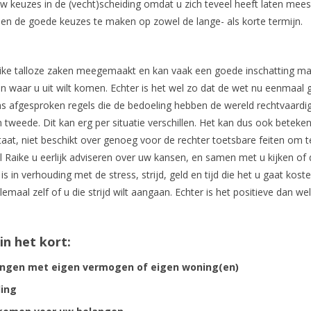
n uw keuzes in de (vecht)scheiding omdat u zich teveel heeft laten mee
en de goede keuzes te maken op zowel de lange- als korte termijn.
Raike talloze zaken meegemaakt en kan vaak een goede inschatting m
en waar u uit wilt komen. Echter is het wel zo dat de wet nu eenmaal 
ns afgesproken regels die de bedoeling hebben de wereld rechtvaardig
en tweede. Dit kan erg per situatie verschillen. Het kan dus ook beteke
taat, niet beschikt over genoeg voor de rechter toetsbare feiten om t
al Raike u eerlijk adviseren over uw kansen, en samen met u kijken of
in verhouding met de stress, strijd, geld en tijd die het u gaat kosten
elemaal zelf of u die strijd wilt aangaan. Echter is het positieve dan we
in het kort:
idingen met eigen vermogen of eigen woning(en)
ding