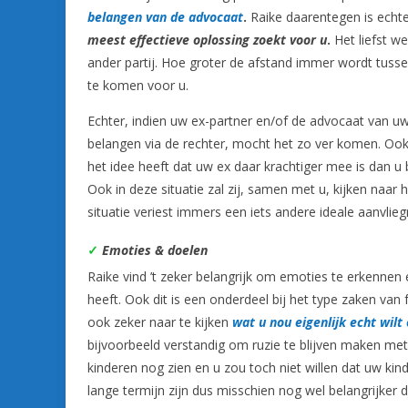
belangen van de advocaat
.
Raike daarentegen is echte
meest
effectieve oplossing zoekt voor u
.
Het liefst we
ander partij. Hoe groter de afstand immer wordt tuss
te komen voor u.
Echter, indien uw ex-partner en/of de advocaat van u
belangen via de rechter, mocht het zo ver komen. Ook a
het idee heeft dat uw ex daar krachtiger mee is dan u b
Ook in deze situatie zal zij, samen met u, kijken naar
situatie veriest immers een iets andere ideale aanvlieg
✓
Emoties & doelen
Raike vind ’t zeker belangrijk om emoties te erkennen 
heeft. Ook dit is een onderdeel bij het type zaken van f
ook zeker naar te kijken
wat u nou eigenlijk echt wilt
bijvoorbeeld verstandig om ruzie te blijven maken met
kinderen nog zien en u zou toch niet willen dat uw k
lange termijn zijn dus misschien nog wel belangrijker d