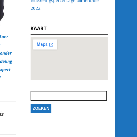
Indexeringspercentage alimentatie
2022
KAART
Boer
e
 onder
deling
expert
f
Zoeken
naar:
is