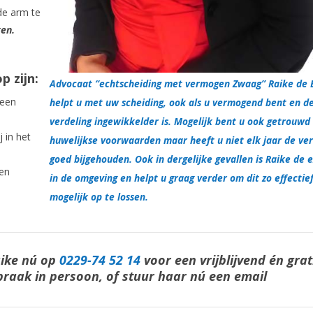
de arm te
gen.
 zijn:
Advocaat “echtscheiding met vermogen Zwaag” Raike de 
 een
helpt u met uw scheiding, ook als u vermogend bent en d
verdeling ingewikkelder is. Mogelijk bent u ook getrouwd
 in het
huwelijkse voorwaarden maar heeft u niet elk jaar de ver
goed bijgehouden. Ook in dergelijke gevallen is Raike de 
den
in de omgeving en helpt u graag verder om dit zo effectie
mogelijk op te lossen.
aike nú op
0229-74 52 14
voor een vrijblijvend én grat
praak in persoon, of stuur haar nú een email