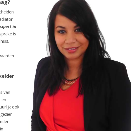
aag?
cheiden
ediator
xpert in
sprake is
huis,
waarden
kelder
k
is van
n en
uurlijk ook
 gezien
onder
in