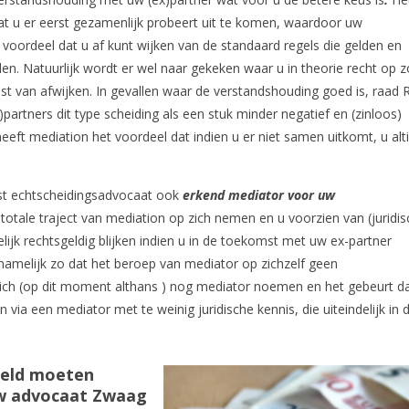
at u er eerst gezamenlijk probeert uit te komen, waardoor uw
 voordeel dat u af kunt wijken van de standaard regels die gelden en
en. Natuurlijk wordt er wel naar gekeken waar u in theorie recht op 
 van afwijken. In gevallen waar de verstandshouding goed is, raad 
partners dit type scheiding als een stuk minder negatief en (zinloos)
eeft mediation het voordeel dat indien u er niet samen uitkomt, u alt
ast echtscheidingsadvocaat ook
erkend mediator voor uw
 totale traject van mediation op zich nemen en u voorzien van (juridis
ijk rechtsgeldig blijken indien u in de toekomst met uw ex-partner
 namelijk zo dat het beroep van mediator op zichzelf geen
ich (op dit moment althans ) nog mediator noemen en het gebeurt d
ia een mediator met te weinig juridische kennis, die uiteindelijk in 
eeld moeten
Uw advocaat Zwaag