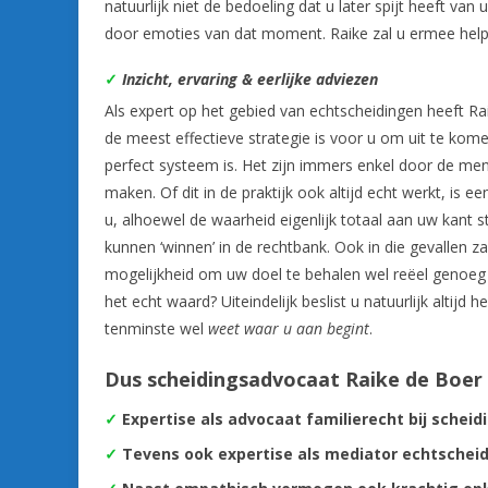
natuurlijk niet de bedoeling dat u later spijt heeft va
door emoties van dat moment. Raike zal u ermee help
✓
Inzicht, ervaring & eerlijke adviezen
Als expert op het gebied van echtscheidingen heeft 
de meest effectieve strategie is voor u om uit te kom
perfect systeem is. Het zijn immers enkel door de me
maken. Of dit in de praktijk ook altijd echt werkt, is e
u, alhoewel de waarheid eigenlijk totaal aan uw kant s
kunnen ‘winnen’ in de rechtbank. Ook in die gevallen z
mogelijkheid om uw doel te behalen wel reëel genoeg is 
het echt waard? Uiteindelijk beslist u natuurlijk altijd h
tenminste wel
weet waar u aan begint
.
Dus scheidingsadvocaat Raike de Boer 
✓
Expertise als advocaat familierecht bij sche
✓
Tevens ook expertise als mediator echtschei