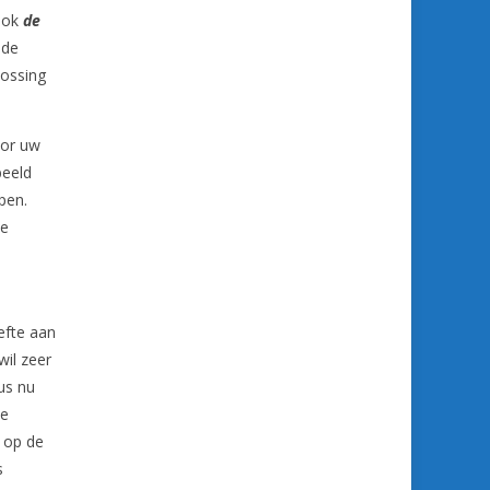
 ook
de
 de
lossing
oor uw
beeld
pen.
ke
efte aan
wil zeer
dus nu
de
 op de
s