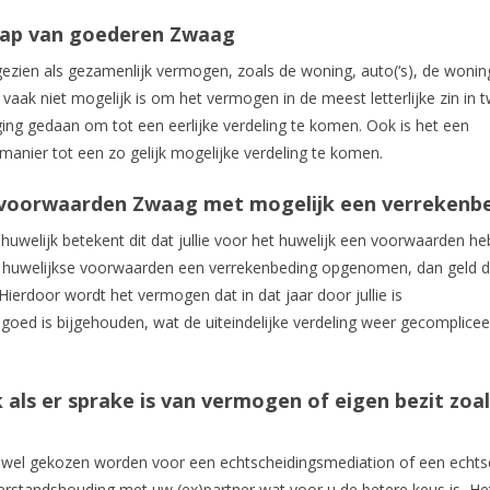
hap van goederen Zwaag
ien als gezamenlijk vermogen, zoals de woning, auto(‘s), de wonin
vaak niet mogelijk is om het vermogen in de meest letterlijke zin in 
ging gedaan om tot een eerlijke verdeling te komen. Ook is het een
anier tot een zo gelijk mogelijke verdeling te komen.
e voorwaarden Zwaag met mogelijk een verrekenb
 huwelijk betekent dit dat jullie voor het huwelijk een voorwaarden h
 de huwelijkse voorwaarden een verrekenbeding opgenomen, dan geld d
Hierdoor wordt het vermogen dat in dat jaar door jullie is
goed is bijgehouden, wat de uiteindelijke verdeling weer gecomplicee
 als er sprake is van vermogen of eigen bezit zoa
zowel gekozen worden voor een echtscheidingsmediation of een echts
verstandshouding met uw (ex)partner wat voor u de betere keus is
.
He