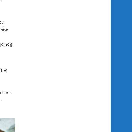
zou
Raike
ijd nog
che)
an ook
de