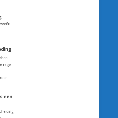
g,
tweeën
eding
ebben
e regel
rder
ls een
cheiding
t