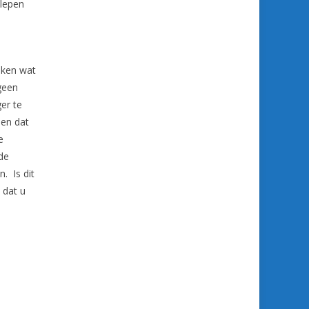
slepen
aken wat
geen
er te
nen dat
e
 de
. Is dit
l dat u