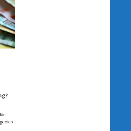
ag?
lder
 gooien