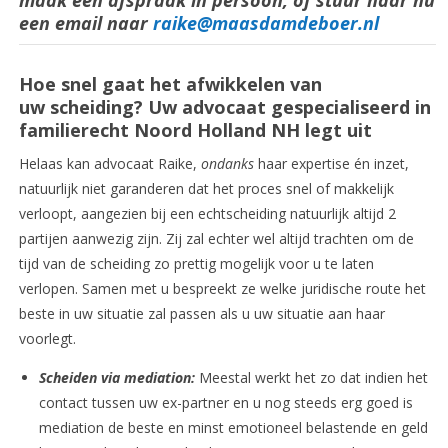
maak een afspraak in persoon, of stuur haar nú
een email naar
raike@maasdamdeboer.nl
Hoe snel gaat het afwikkelen van
uw scheiding? Uw advocaat gespecialiseerd in
familierecht Noord Holland NH legt uit
Helaas kan advocaat Raike,
ondanks
haar expertise én inzet,
natuurlijk niet garanderen dat het proces snel of makkelijk
verloopt, aangezien bij een echtscheiding natuurlijk altijd 2
partijen aanwezig zijn. Zij zal echter wel altijd trachten om de
tijd van de scheiding zo prettig mogelijk voor u te laten
verlopen. Samen met u bespreekt ze welke juridische route het
beste in uw situatie zal passen als u uw situatie aan haar
voorlegt.
Scheiden via mediation:
Meestal werkt het zo dat indien het
contact tussen uw ex-partner en u nog steeds erg goed is
mediation de beste en minst emotioneel belastende en geld