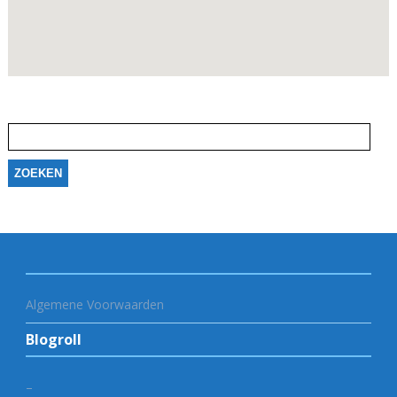
Zoeken
naar:
Algemene Voorwaarden
Blogroll
–