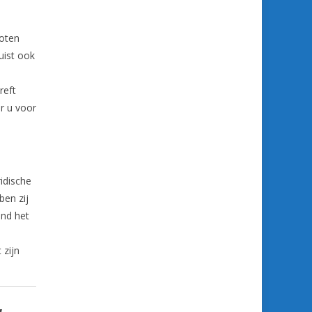
loten
uist ook
reft
r u voor
idische
en zij
ind het
 zijn