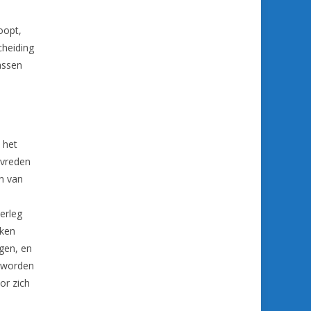
oopt,
cheiding
assen
 het
evreden
n van
erleg
aken
jgen, en
n worden
or zich