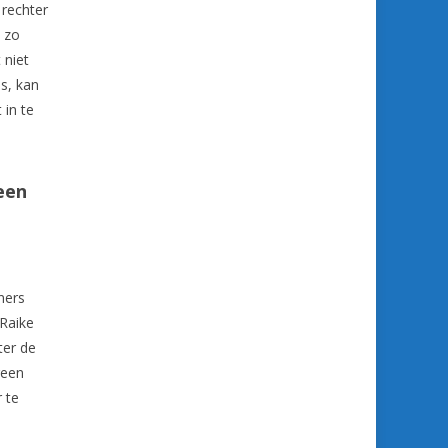
 rechter
 zo
 niet
ls, kan
 in te
een
n
ners
 Raike
ter de
geen
r te