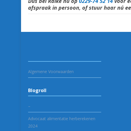
Dus bel Raike nú op
0229-74 52 14
voor e
afspraak in persoon, of stuur haar nú e
Algemene Voorwaarden
Blogroll
–
Advocaat alimentatie herberekenen
2024