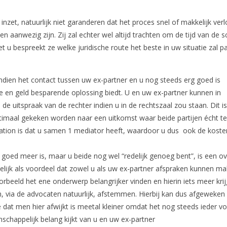
inzet, natuurlijk niet garanderen dat het proces snel of makkelijk verl
jen aanwezig zijn. Zij zal echter wel altijd trachten om de tijd van de s
t u bespreekt ze welke juridische route het beste in uw situatie zal p
ndien het contact tussen uw ex-partner en u nog steeds erg goed is
 en geld besparende oplossing biedt. U en uw ex-partner kunnen in
e uitspraak van de rechter indien u in de rechtszaal zou staan. Dit is
timaal gekeken worden naar een uitkomst waar beide partijen écht t
iation is dat u samen 1 mediator heeft, waardoor u dus ook de koste
 goed meer is, maar u beide nog wel “redelijk genoeg bent”, is een ov
elijk als voordeel dat zowel u als uw ex-partner afspraken kunnen m
oorbeeld het ene onderwerp belangrijker vinden en hierin iets meer kri
n, via de advocaten natuurlijk, afstemmen. Hierbij kan dus afgeweke
dat men hier afwijkt is meetal kleiner omdat het nog steeds ieder vo
nschappelijk belang kijkt van u en uw ex-partner