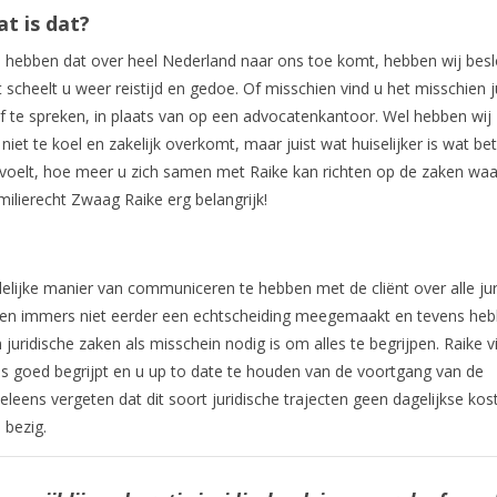
t is dat?
 hebben dat over heel Nederland naar ons toe komt, hebben wij bes
scheelt u weer reistijd en gedoe. Of misschien vind u het misschien j
 te spreken, in plaats van op een advocatenkantoor. Wel hebben wij
iet te koel en zakelijk overkomt, maar juist wat huiselijker is wat bet
voelt, hoe meer u zich samen met Raike kan richten op de zaken waa
ilierecht Zwaag Raike erg belangrijk!
elijke manier van communiceren te hebben met de cliënt over alle jur
n immers niet eerder een echtscheiding meegemaakt en tevens hebb
 juridische zaken als misschein nodig is om alles te begrijpen. Raike v
lles goed begrijpt en u up to date te houden van de voortgang van de
ns vergeten dat dit soort juridische trajecten geen dagelijkse kost
 bezig.