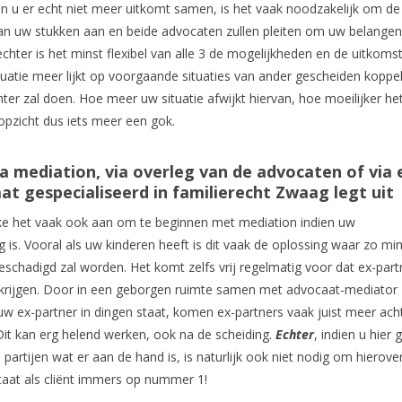
ien u er echt niet meer uitkomt samen, is het vaak noodzakelijk om de
dan uw stukken aan en beide advocaten zullen pleiten om uw belangen
chter is het minst flexibel van alle 3 de mogelijkheden en de uitkomst
ituatie meer lijkt op voorgaande situaties van ander gescheiden koppe
er zal doen. Hoe meer uw situatie afwijkt hiervan, hoe moeilijker het
 opzicht dus iets meer een gok.
ia mediation, via overleg van de advocaten of via 
t gespecialiseerd in familierecht Zwaag legt uit
aike het vaak ook aan om te beginnen met mediation indien uw
s. Vooral als uw kinderen heeft is dit vaak de oplossing waar zo mi
eschadigd zal worden. Het komt zelfs vrij regelmatig voor dat ex-part
r krijgen. Door in een geborgen ruimte samen met advocaat-mediator
w ex-partner in dingen staat, komen ex-partners vaak juist meer ach
 Dit kan erg helend werken, ook na de scheiding.
Echter
, indien u hier 
 partijen wat er aan de hand is, is naturlijk ook niet nodig om hierove
taat als cliënt immers op nummer 1!