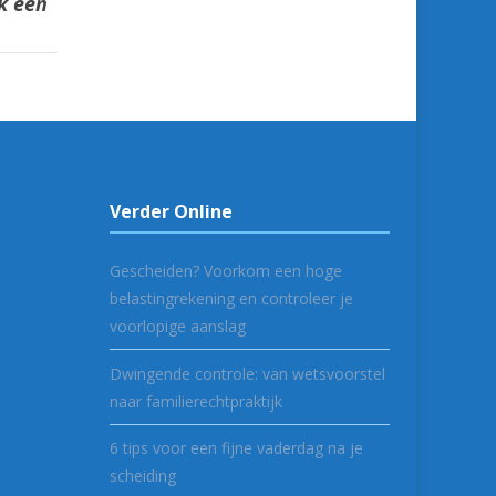
ak een
Verder Online
Gescheiden? Voorkom een hoge
belastingrekening en controleer je
voorlopige aanslag
Dwingende controle: van wetsvoorstel
naar familierechtpraktijk
6 tips voor een fijne vaderdag na je
scheiding