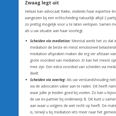
Zwaag legt uit
Helaas kan advocaat Raike,
ondanks
haar expertise én 
aangezien bij een echtscheiding natuurlijk altijd 2 parti
zo prettig mogelijk voor u te laten verlopen. Samen me
als u uw situatie aan haar voorlegt.
Scheiden via mediation:
Meestal werkt het zo dat i
mediation de beste en minst emotioneel belastende
mediation afspraken maken die erg ver afstaan van d
grote voordeel van mediation. Er kan het meest op
mee zijn. Een extra voordeel van scheiden via med
deelt.
Scheiden via overleg:
Als uw verstandshouding niet
via de advocaten vaker aan te raden. Dit heeft nam
waar jullie je beiden goed bij voelen. Zo kan u bijv
de uw ex-partner bij onderwerp B. Dit kunt u same
aan waar u volgens de wet recht op heeft. De mate 
is, terwijl u bij mediation iets meer naar het gemee