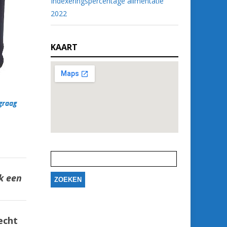
Indexeringspercentage alimentatie
2022
KAART
 graag
Zoeken
naar:
ak een
echt