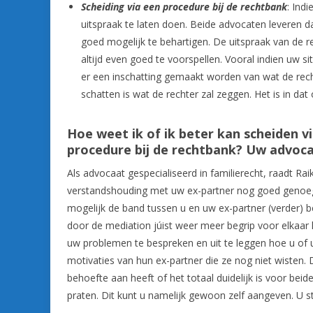
Scheiding via een procedure bij de rechtbank
: Ind
uitspraak te laten doen. Beide advocaten leveren 
goed mogelijk te behartigen. De uitspraak van de re
altijd even goed te voorspellen. Vooral indien uw s
er een inschatting gemaakt worden van wat de recht
schatten is wat de rechter zal zeggen. Het is in dat
Hoe weet ik of ik beter kan scheiden v
procedure bij de rechtbank? Uw advocaa
Als advocaat gespecialiseerd in familierecht, raadt R
verstandshouding met uw ex-partner nog goed genoeg i
mogelijk de band tussen u en uw ex-partner (verder) b
door de mediation júist weer meer begrip voor elkaa
uw problemen te bespreken en uit te leggen hoe u of u
motivaties van hun ex-partner die ze nog niet wisten.
behoefte aan heeft of het totaal duidelijk is voor beide
praten. Dit kunt u namelijk gewoon zelf aangeven. U s