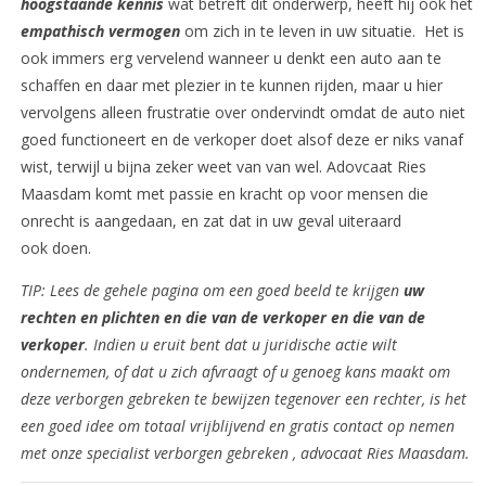
hoogstaande kennis
wat betreft dit onderwerp, heeft hij ook het
empathisch vermogen
om zich in te leven in uw situatie. Het is
ook immers erg vervelend wanneer u denkt een auto aan te
schaffen en daar met plezier in te kunnen rijden, maar u hier
vervolgens alleen frustratie over ondervindt omdat de auto niet
goed functioneert en de verkoper doet alsof deze er niks vanaf
wist, terwijl u bijna zeker weet van van wel. Adovcaat Ries
Maasdam komt met passie en kracht op voor mensen die
onrecht is aangedaan, en zat dat in uw geval uiteraard
ook doen.
TIP: Lees de gehele pagina om een goed beeld te krijgen
uw
rechten en plichten en die van de verkoper en die van de
verkoper
. Indien u eruit bent dat u juridische actie wilt
ondernemen, of dat u zich afvraagt of u genoeg kans maakt om
deze verborgen gebreken te bewijzen tegenover een rechter, is het
een goed idee om totaal vrijblijvend en gratis contact op nemen
met onze specialist verborgen gebreken , advocaat Ries Maasdam.