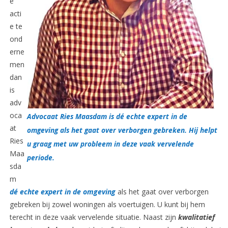
e
acti
e te
ond
erne
men
dan
is
adv
oca
Advocaat Ries Maasdam is dé echte expert in de
at
omgeving als het gaat over verborgen gebreken. Hij helpt
Ries
u graag met uw probleem in deze vaak vervelende
Maa
periode.
sda
m
dé echte expert in de omgeving
als het gaat over verborgen
gebreken bij zowel woningen als voertuigen. U kunt bij hem
terecht in deze vaak vervelende situatie. Naast zijn
kwalitatief