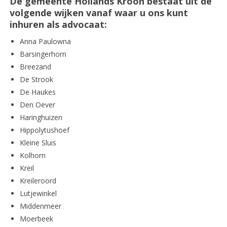
De gemeente Hollands Kroon bestaat uit de
volgende wijken vanaf waar u ons kunt
inhuren als advocaat:
Anna Paulowna
Barsingerhorn
Breezand
De Strook
De Haukes
Den Oever
Haringhuizen
Hippolytushoef
Kleine Sluis
Kolhorn
Kreil
Kreileroord
Lutjewinkel
Middenmeer
Moerbeek