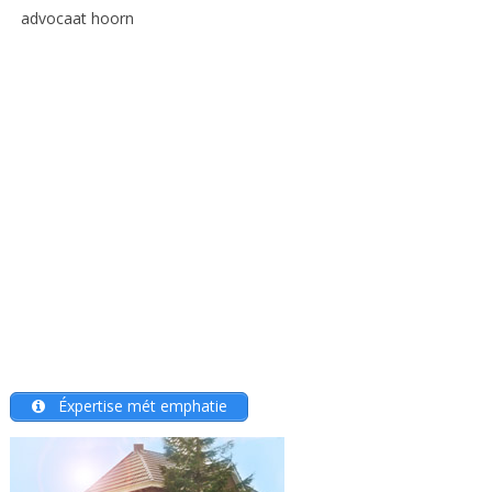
advocaat hoorn
Éxpertise mét emphatie