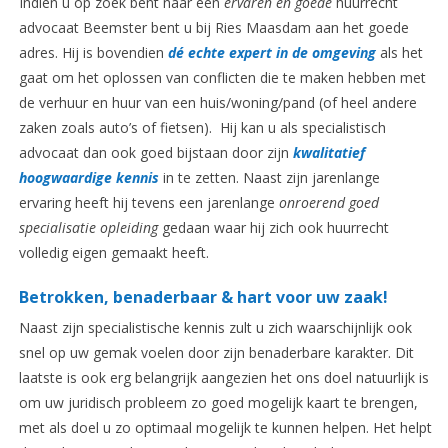
Indien u op zoek bent naar een
ervaren en goede
huurrecht
advocaat Beemster bent u bij Ries Maasdam aan het goede
adres. Hij is bovendien
dé echte expert in de omgeving
als het
gaat om het oplossen van conflicten die te maken hebben met
de verhuur en huur van een huis/woning/pand (of heel andere
zaken zoals auto’s of fietsen). Hij kan u als specialistisch
advocaat dan ook goed bijstaan door zijn
kwalitatief
hoogwaardige kennis
in te zetten. Naast zijn jarenlange
ervaring heeft hij tevens een jarenlange
onroerend goed
specialisatie opleiding
gedaan waar hij zich ook huurrecht
volledig eigen gemaakt heeft.
Betrokken, benaderbaar & hart voor uw zaak!
Naast zijn specialistische kennis zult u zich waarschijnlijk ook
snel op uw gemak voelen door zijn benaderbare karakter. Dit
laatste is ook erg belangrijk aangezien het ons doel natuurlijk is
om uw juridisch probleem zo goed mogelijk kaart te brengen,
met als doel u zo optimaal mogelijk te kunnen helpen. Het helpt