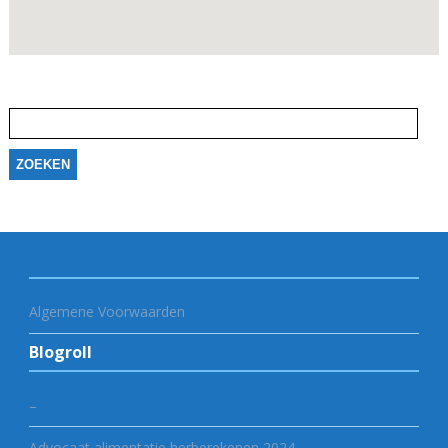
Zoeken
naar:
Algemene Voorwaarden
Blogroll
–
Advocaat alimentatie herberekenen 2024