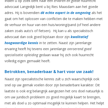
Indien u op zoek bent naar een
ervaren en goede
huurrecht
advocaat Langedijk bent u bij Ries Maasdam aan het goede
adres. Hij is bovendien
dé echte expert in de omgeving
als het
gaat om het oplossen van conflicten die te maken hebben met
de verhuur en huur van een huis/woning/pand (of heel andere
zaken zoals auto’s of fietsen). Hij kan u als specialistisch
advocaat dan ook goed bijstaan door zijn
kwalitatief
hoogwaardige kennis
in te zetten. Naast zijn jarenlange
ervaring heeft hij tevens een jarenlange
onroerend goed
specialisatie opleiding
gedaan waar hij zich ook huurrecht
volledig eigen gemaakt heeft.
Betrokken, benaderbaar & hart voor uw zaak!
Naast zijn specialistische kennis zult u zich waarschijnlijk ook
snel op uw gemak voelen door zijn benaderbare karakter. Dit
laatste is ook erg belangrijk aangezien het ons doel natuurlijk is
om uw juridisch probleem zo goed mogelijk kaart te brengen,
met als doel u zo optimaal mogelijk te kunnen helpen. Het helpt