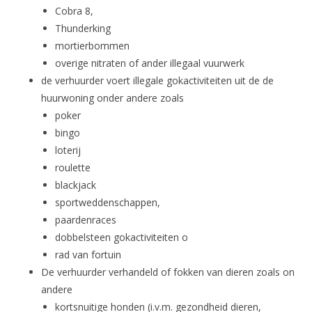
Cobra 8,
Thunderking
mortierbommen
overige nitraten of ander illegaal vuurwerk
de verhuurder voert illegale gokactiviteiten uit de de
huurwoning onder andere zoals
poker
bingo
loterij
roulette
blackjack
sportweddenschappen,
paardenraces
dobbelsteen gokactiviteiten o
rad van fortuin
De verhuurder verhandeld of fokken van dieren zoals on
andere
kortsnuitige honden (i.v.m. gezondheid dieren,