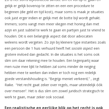
gelijk er gelijk bovenop te zitten en een een procedure te
beginnen (die geld en tijd kost), maar soms is maak je situaties
ook juist erger indien er gelijk met de botte bijl wordt gehakt.
Immers; soms vangt men meer vliegen met honing dan met
azijn en juist subtiel te werk te gaan en partijen juist te vriend te
houden. Dit is een belangrijk aspect dat door advocaten
weleens wordt vergeten. Zo zijn bij kleinere type instanties zoals
een persoon die 1 huis verhuurd heeft het
sociale aspect
een
grotere invloed dan gedacht. In die situaties is het soms ook
slim om daar rekening mee te houden. Een tegenpartij waar
men ruzie mee lijkt te hebben zal soms minder de neiging
hebben mee te werken dan indien er toch nog een redelijk
goede verstandshouding is. “Begrijp meniet verkeerd,” , zegt
Raike. “Het recht gaat zeker over regels, maar uiteindelijk óók
over mensen”. Het is dus slim om zowel juridisch strategisch te
werk te gaan, maar zeker ook sociaal.
Een realistische en eerlijke blik op het recht is ook