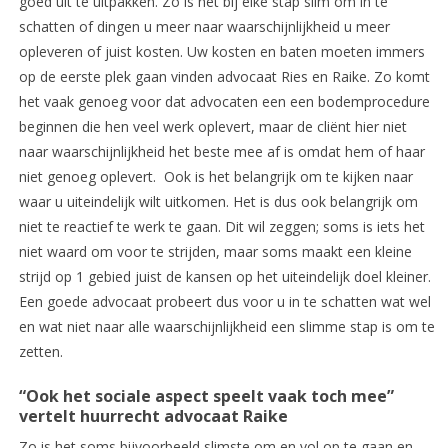
goed uit te uitpakken. Zo is het bij elke stap slim om in te
schatten of dingen u meer naar waarschijnlijkheid u meer
opleveren of juist kosten. Uw kosten en baten moeten immers
op de eerste plek gaan vinden advocaat Ries en Raike. Zo komt
het vaak genoeg voor dat advocaten een een bodemprocedure
beginnen die hen veel werk oplevert, maar de cliënt hier niet
naar waarschijnlijkheid het beste mee af is omdat hem of haar
niet genoeg oplevert. Ook is het belangrijk om te kijken naar
waar u uiteindelijk wilt uitkomen. Het is dus ook belangrijk om
niet te reactief te werk te gaan. Dit wil zeggen; soms is iets het
niet waard om voor te strijden, maar soms maakt een kleine
strijd op 1 gebied juist de kansen op het uiteindelijk doel kleiner.
Een goede advocaat probeert dus voor u in te schatten wat wel
en wat niet naar alle waarschijnlijkheid een slimme stap is om te
zetten.
“Ook het sociale aspect speelt vaak toch mee”
vertelt huurrecht advocaat Raike
Zo is het soms bijvoorbeeld slimste om en vol op te gaan en