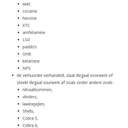
wiet
cocaïne
heroïne
XTC
amfetamine
LSD
paddo’s
GHB
ketamine
NPS
de verhuurder verhandeld, slaat illegaal voorwerk of
steekt illegaal vuurwerk af zoals onder andere zoals
nitraatbommen,
vlinders,
lawinepijlen,
Shells,
Cobra 5,
Cobra 6,