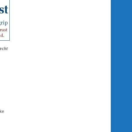
recht
jke