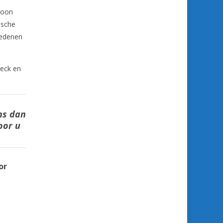
woon
ische
redenen
Neck en
ns dan
oor u
or