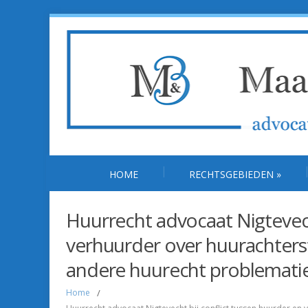
HOME
RECHTSGEBIEDEN
»
Huurrecht advocaat Nigtevech
verhuurder over huurachterst
andere huurecht problemati
Home
/