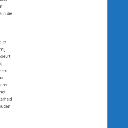
en
ijn die
e er
mij
ebeurt
ij
eerd
hun
meren,
het
kerheid
houden