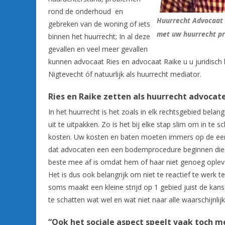
rond de onderhoud en
Huurrecht Advocaat
gebreken van de woning of iets
met uw huurrecht pr
binnen het huurrecht; In al deze
gevallen en veel meer gevallen
kunnen advocaat Ries en advocaat Raike u u juridisch
Nigtevecht óf natuurlijk als huurrecht mediator.
Ries en Raike zetten als huurrecht advoca
In het huurrecht is het zoals in elk rechtsgebied bela
uit te uitpakken. Zo is het bij elke stap slim om in te
kosten. Uw kosten en baten moeten immers op de eer
dat advocaten een een bodemprocedure beginnen die hen
beste mee af is omdat hem of haar niet genoeg oplevert
Het is dus ook belangrijk om niet te reactief te werk t
soms maakt een kleine strijd op 1 gebied juist de kans
te schatten wat wel en wat niet naar alle waarschijnlij
“Ook het sociale aspect speelt vaak toch m