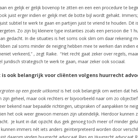
aan en gelijk er gelijk bovenop te zitten en een een procedure te beg
 ook juist erger indien er gelijk met de botte bijl wordt gehakt. Immer
t subtiel te werk te gaan en partijen juist te vriend te houden. Dit i
geten. Zo zijn bij kleinere type instanties zoals een persoon die 1 hu
an gedacht. In die situaties is het soms ook slim om daar rekening m
hebben zal soms minder de neiging hebben mee te werken dan indien e
eniet verkeerd,” , zegt Raike. “Het recht gaat zeker over regels, maa
l juridisch strategisch te werk te gaan, maar zeker ook sociaal.
ht is ook belangrijk voor cliënten volgens huurrecht adv
ergroten op een goede uitkomst
is het ook belangrijk om weten dat he
 in zijn geheel, maar ook rechters er bijvoorbeeld naar om zo objectief
eer bekend naar bepaalde richtingen, uitspraken of aanpakken te neig
ezien het ook weer gewoon mensen zijn uiteindelijk. Hierdoor kunnen 
cht. Je kunt in dat opzicht dus gek genoeg toch meer of minder gelu
 kunnen immers nét iets anders geïnterpreteerd worden door verschi
 Juist daarom vinden huurrecht advocaat Ries en Huurrecht advocaat R