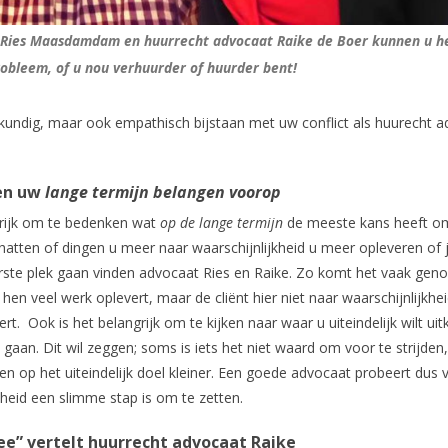
 Ries Maasdamdam en huurrecht advocaat Raike de Boer kunnen u h
obleem, of u nou verhuurder of huurder bent!
 kundig, maar ook empathisch bijstaan met uw conflict als huurecht 
ten uw
lange termijn belangen voorop
ngrijk om te bedenken wat
op de lange termijn
de meeste kans heeft o
 schatten of dingen u meer naar waarschijnlijkheid u meer opleveren of j
ste plek gaan vinden advocaat Ries en Raike. Zo komt het vaak gen
 veel werk oplevert, maar de cliënt hier niet naar waarschijnlijkhei
. Ook is het belangrijk om te kijken naar waar u uiteindelijk wilt ui
e gaan. Dit wil zeggen; soms is iets het niet waard om voor te strijden
en op het uiteindelijk doel kleiner. Een goede advocaat probeert dus v
kheid een slimme stap is om te zetten.
ee” vertelt huurrecht advocaat Raike