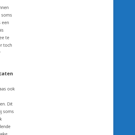
innen
s; soms
s een
is
ee te
r toch
r
ocaten
laas ook
en. Dit
zij soms
k
llende
aike