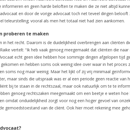
te informeren en geen harde beloften te maken die ze niet altijd kunn
 advocaat en door de vorige advocaat toch net teveel dingen belooft z
veel teleurstelling; vooral als men het totaal niet had zien aankomen.
gen proberen te maken
jn in het recht. Daarom is de duidelijkheid overbrengen aan cliënten di
t Raike vertelt: “Ik heb vaak genoeg meegemaakt dat cliënten die naar 
advocaat echt geen idee hebben hoe sommige dingen afgelopen tijd g
jn gekomen en hebben soms ook weinig idee over waar in het proces z
en soms nog maar weinig. Maar het lijkt of zij vrij minimaal geïnform
er, maar sinds die uitspraak was er al een periode geen reactie van 
liënt bij te staan in de rechtszaal, maar ook natuurlijk om te te infor
len hebben genoeg rechtszaken meegemaakt om een beetje e weten hoe 
iënten omdat onduidelijkheid zorgt voor nog een hoger gevoel van onze
d voor de gemoedstoestand van de cliënt. Ook hier moet rekening mee ge
advocaat?