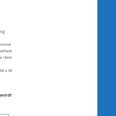
ing
ksmond.
overheid
 cliënt
dat u de
 wordt