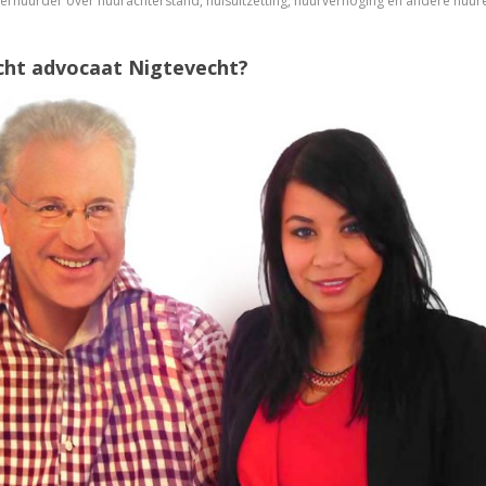
 verhuurder over huurachterstand, huisuitzetting, huurverhoging en andere huur
cht advocaat Nigtevecht?