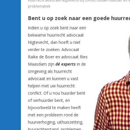
Huurrecht advocaat Nigtevecht bij conflict tussen huurder en
problematiek
Bent u op zoek naar een goede huurre
Indien u op zoek bent naar een
bekwame huurrecht advocaat
Nigtevecht, dan hoeft u niet
verder te zoeken. Advocaat
Raike de Boer en advocaat Ries
Maasdam zijn
dé experts
in de
omgeving als huurrecht
advocaat en kunnen u vast
helpen met uw huurrecht
conflict. Of u nou huurder bent
of verhuurder bent, en
bijvoorbeeld te maken heeft
met een probleem rond de
huurverhoging, uithuiszetting,
huurachterstand, problemen