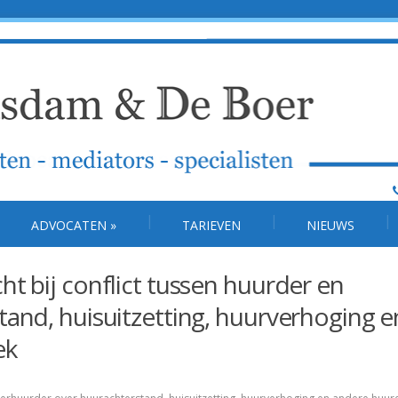
ADVOCATEN
»
TARIEVEN
NIEUWS
t bij conflict tussen huurder en
and, huisuitzetting, huurverhoging e
ek