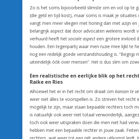
Zo is het soms bijvoorbeeld slimste om en vol op te g
(die geld en tijd kost), maar soms is maak je situaties
vangt men meer vliegen met honing dan met azijn en juis
belangrijk aspect dat door advocaten weleens wordt ver
verhuurd heeft het
sociale aspect
een grotere invloed d
houden. Een tegenpartij waar men ruzie mee lijkt te 
nog een redelijk goede verstandshouding is. “Begrijp m
uiteindelijk óók over mensen”. Het is dus slim om zowe
Een realistische en eerlijke blik op het rec
Raike en Ries
Alhoewel het er in het recht om draait om
kansen te v
weer niet álles te voorspellen is. Zo streven het recht
mogelijk te zijn, maar staan bepaalde rechters toch m
is natuurlijk ook weer niet totaal verwonderlijk, aang
toch ook weer uitspraken doen die men niet had verwa
hebben met een bepaalde rechter in jouw zaak. Feiten
rechters, wat weer tot een nét andere uitkomst leidt.