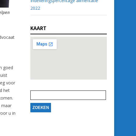
Indexeringspercentage alimentatie
2022
elpen
KAART
advocaat
m goed
uist
oeg voor
Zoeken
d het
naar:
tkomen.
, maar
oor u in