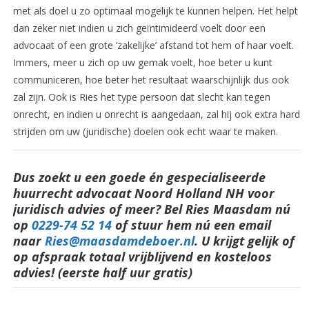
met als doel u zo optimaal mogelijk te kunnen helpen. Het helpt
dan zeker niet indien u zich geïntimideerd voelt door een
advocaat of een grote ‘zakelijke’ afstand tot hem of haar voelt.
Immers, meer u zich op uw gemak voelt, hoe beter u kunt
communiceren, hoe beter het resultaat waarschijnlijk dus ook
zal zijn. Ook is Ries het type persoon dat slecht kan tegen
onrecht, en indien u onrecht is aangedaan, zal hij ook extra hard
strijden om uw (juridische) doelen ook echt waar te maken.
Dus zoekt u een goede én gespecialiseerde
huurrecht advocaat Noord Holland NH voor
juridisch advies of meer? Bel Ries Maasdam nú
op
0229-74 52 14
o
f stuur hem nú een email
naar
Ries@maasdamdeboer.nl
.
U krijgt gelijk of
op afspraak totaal vrijblijvend en kosteloos
advies! (eerste half uur gratis)