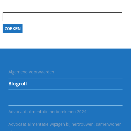
Zoeken
naar:
Algemene Voorwaarden
Blogroll
–
Advocaat alimentatie herberekenen 2024
Advocaat alimentatie wijzigen bij hertrouwen, samenwonen