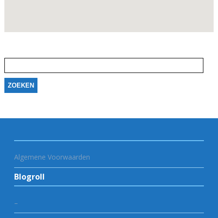
Zoeken
naar:
Algemene Voorwaarden
Blogroll
–