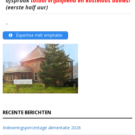
afspraak
totaal vrijblijvend en kosteloos advies!
(eerste half uur)
–
Éxpertise mét emphatie
RECENTE BERICHTEN
Indexeringspercentage alimentatie 2026