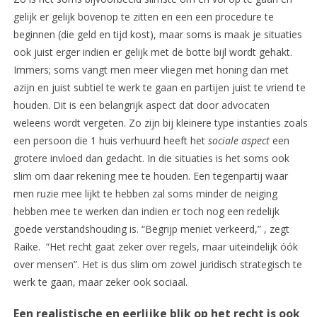
gelijk er gelijk bovenop te zitten en een een procedure te
beginnen (die geld en tijd kost), maar soms is maak je situaties
ook juist erger indien er gelijk met de botte bijl wordt gehakt.
Immers; soms vangt men meer vliegen met honing dan met
azijn en juist subtiel te werk te gaan en partijen juist te vriend te
houden. Dit is een belangrijk aspect dat door advocaten
weleens wordt vergeten. Zo zijn bij kleinere type instanties zoals
een persoon die 1 huis verhuurd heeft het
sociale aspect
een
grotere invloed dan gedacht. In die situaties is het soms ook
slim om daar rekening mee te houden. Een tegenpartij waar
men ruzie mee lijkt te hebben zal soms minder de neiging
hebben mee te werken dan indien er toch nog een redelijk
goede verstandshouding is. “Begrijp meniet verkeerd,” , zegt
Raike. “Het recht gaat zeker over regels, maar uiteindelijk óók
over mensen”. Het is dus slim om zowel juridisch strategisch te
werk te gaan, maar zeker ook sociaal.
Een realistische en eerlijke blik op het recht is ook