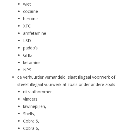
wiet
cocaïne
heroïne
XTC
amfetamine
LSD
paddo’s
GHB
ketamine
NPS
de verhuurder verhandeld, slaat illegaal voorwerk of
steekt illegaal vuurwerk af zoals onder andere zoals
nitraatbommen,
vlinders,
lawinepijlen,
Shells,
Cobra 5,
Cobra 6,