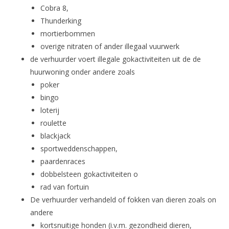
Cobra 8,
Thunderking
mortierbommen
overige nitraten of ander illegaal vuurwerk
de verhuurder voert illegale gokactiviteiten uit de de
huurwoning onder andere zoals
poker
bingo
loterij
roulette
blackjack
sportweddenschappen,
paardenraces
dobbelsteen gokactiviteiten o
rad van fortuin
De verhuurder verhandeld of fokken van dieren zoals on
andere
kortsnuitige honden (i.v.m. gezondheid dieren,