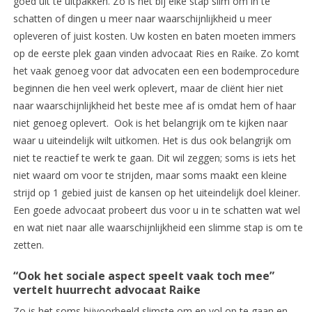
goed uit te uitpakken. Zo is het bij elke stap slim om in te
schatten of dingen u meer naar waarschijnlijkheid u meer
opleveren of juist kosten. Uw kosten en baten moeten immers
op de eerste plek gaan vinden advocaat Ries en Raike. Zo komt
het vaak genoeg voor dat advocaten een een bodemprocedure
beginnen die hen veel werk oplevert, maar de cliënt hier niet
naar waarschijnlijkheid het beste mee af is omdat hem of haar
niet genoeg oplevert. Ook is het belangrijk om te kijken naar
waar u uiteindelijk wilt uitkomen. Het is dus ook belangrijk om
niet te reactief te werk te gaan. Dit wil zeggen; soms is iets het
niet waard om voor te strijden, maar soms maakt een kleine
strijd op 1 gebied juist de kansen op het uiteindelijk doel kleiner.
Een goede advocaat probeert dus voor u in te schatten wat wel
en wat niet naar alle waarschijnlijkheid een slimme stap is om te
zetten.
“Ook het sociale aspect speelt vaak toch mee”
vertelt huurrecht advocaat Raike
Zo is het soms bijvoorbeeld slimste om en vol op te gaan en