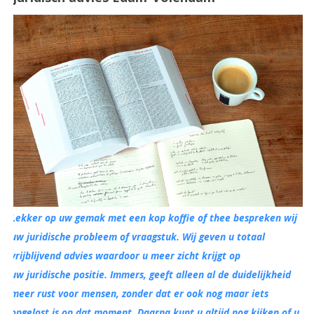
Lekker op uw gemak met een kop koffie of thee bespreken wij
uw juridische probleem of vraagstuk. Wij geven u totaal
vrijblijvend advies waardoor u meer zicht krijgt op
uw juridische positie. Immers, geeft alleen al de duidelijkheid
meer rust voor mensen, zonder dat er ook nog maar iets
opgelost is op dat moment. Daarna kunt u altijd nog kijken of u