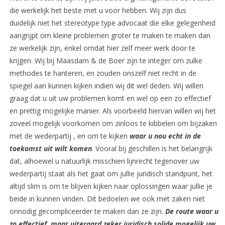
die werkelijk het beste met u voor hebben. Wij zijn dus
duidelijk niet het stereotype type advocaat die elke gelegenheid
aangrijpt om kleine problemen groter te maken te maken dan
ze werkelijk zijn, enkel omdat hier zelf meer werk door te
krijgen. Wij bij Maasdam & de Boer zijn te integer om zulke
methodes te hanteren, en zouden onszelf niet recht in de
spiegel aan kunnen kijken indien wij dit wel deden. Wij willen
graag dat u uit uw problemen komt en wel op een zo effectief
en prettig mogelijke manier. Als voorbeeld hiervan willen wij het
zoveel mogelijk voorkomen om zinloos te kibbelen om bijzaken
met de wederpartij , en om te kijken
waar u nou echt in de
toekomst uit wilt komen
. Vooral bij geschillen is het belangrijk
dat, alhoewel u natuurlijk misschien lijnrecht tegenover uw
wederpartij staat als het gaat om jullie juridisch standpunt, het
altijd slim is om te blijven kijken naar oplossingen waar jullie je
beide in kunnen vinden. Dit bedoelen we ook met zaken niet
onnodig gecompliceerder te maken dan ze zijn.
De route waar u
zo effectief maar uiteraard zeker juridisch solide mogelijk uw