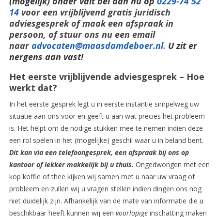
(mogelijk) onder valt bel dan nu op
0229-74 52
14
voor een vrijblijvend gratis juridisch
adviesgesprek of maak een afspraak in
persoon, of stuur ons nu een email
naar
advocaten@maasdamdeboer.nl
.
U zit er
nergens aan vast!
Het eerste vrijblijvende adviesgesprek – Hoe
werkt dat?
In het eerste gesprek legt u in eerste instantie simpelweg uw
situatie aan ons voor en geeft u aan wat precies het probleem
is. Het helpt om de nodige stukken mee te nemen indien deze
een rol spelen in het (mogelijke) geschil waar u in beland bent.
Dit kan via een telefoongesprek, een afspraak bij ons op
kantoor of lekker makkelijk bij u thuis.
Ongedwongen met een
kop koffie of thee kijken wij samen met u naar uw vraag of
probleem en zullen wij u vragen stellen indien dingen ons nog
niet duidelijk zijn. Afhankelijk van de mate van informatie die u
beschikbaar heeft kunnen wij een
voorlopige
inschatting maken