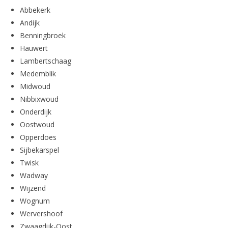
Abbekerk
Andijk
Benningbroek
Hauwert
Lambertschaag
Medemblik
Midwoud
Nibbixwoud
Onderdijk
Oostwoud
Opperdoes
Sijbekarspel
Twisk
Wadway
Wijzend
Wognum
Wervershoof
Zwaagdijk-Oost