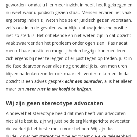
geworden, omdat u hier meer inzicht in heeft heeft gekregen en
nu weet waar u juridisch gezien staat. Mensen ervaren het vaak
erg prettig indien zij weten hoe ze er juridisch gezien voorstaan,
zelfs ook in in de gevallen waar blijkt dat uw juridische positie
niet zo sterk is. Het onbekende en niet-weten zijn in dat opzicht
vaak zwaarder dan het probleem onder ogen zien . Pas nadat
men of haar positie en mogelijkheden begrijpt kan men leren
zich ergens bij neer te leggen of er juist tegen op treden. Juist in
die fase daarvoor waar alles nog onduidelijk is, kan men uren
blijven nadenken zonder ook maar iets verder te komen. In dat
opzicht is een advies gesprek
echt een aanrader
, al is het alleen
maar om
meer rust in uw hoofd te krijgen.
Wij zijn geen stereotype advocaten
Alhoewel het stereotype beeld dat men heeft van advocaten
niet al te best is, zijn wij juist beide erg klantgerichte advocaten
die werkelijk het beste met u voor hebben. Wij zijn dus
duidelijk niet het stereotype type advocaat die elke gelegenheid