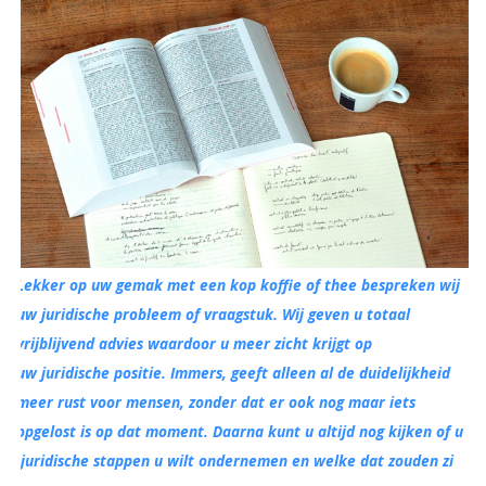
Lekker op uw gemak met een kop koffie of thee bespreken wij
uw juridische probleem of vraagstuk. Wij geven u totaal
vrijblijvend advies waardoor u meer zicht krijgt op
uw juridische positie. Immers, geeft alleen al de duidelijkheid
meer rust voor mensen, zonder dat er ook nog maar iets
opgelost is op dat moment. Daarna kunt u altijd nog kijken of u
juridische stappen u wilt ondernemen en welke dat zouden zi