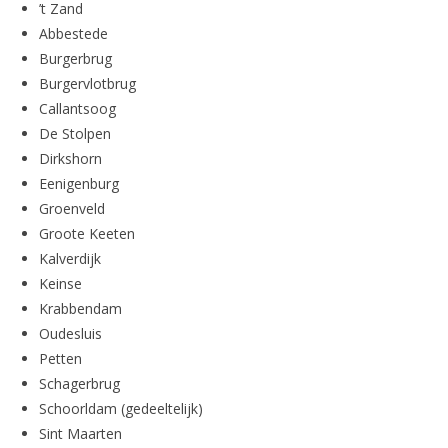
’t Zand
Abbestede
Burgerbrug
Burgervlotbrug
Callantsoog
De Stolpen
Dirkshorn
Eenigenburg
Groenveld
Groote Keeten
Kalverdijk
Keinse
Krabbendam
Oudesluis
Petten
Schagerbrug
Schoorldam (gedeeltelijk)
Sint Maarten