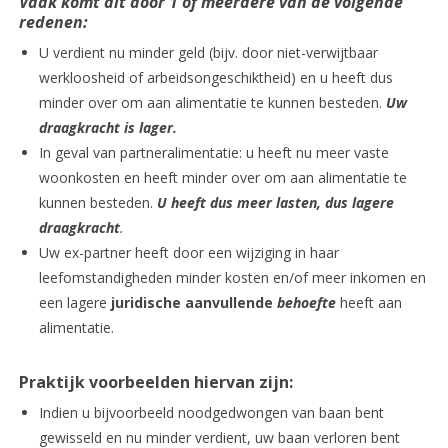
Vaak komt dit door 1 of meerdere van de volgende
redenen:
U verdient nu minder geld (bijv. door niet-verwijtbaar
werkloosheid of arbeidsongeschiktheid) en u heeft dus
minder over om aan alimentatie te kunnen besteden.
Uw
draagkracht is lager.
In geval van partneralimentatie: u heeft nu meer vaste
woonkosten en heeft minder over om aan alimentatie te
kunnen besteden.
U heeft dus
meer
lasten, dus lagere
draagkracht
.
Uw ex-partner heeft door een wijziging in haar
leefomstandigheden minder kosten en/of meer inkomen en
een lagere
juridische aanvullende
behoefte
heeft aan
alimentatie.
Praktijk voorbeelden hiervan zijn:
Indien u bijvoorbeeld noodgedwongen van baan bent
gewisseld en nu minder verdient, uw baan verloren bent