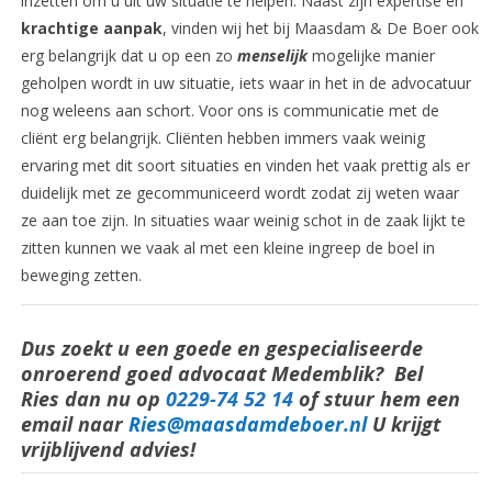
inzetten om u uit uw situatie te helpen. Naast zijn expertise en
krachtige aanpak
, vinden wij het bij Maasdam & De Boer ook
erg belangrijk dat u op een zo
menselijk
mogelijke manier
geholpen wordt in uw situatie, iets waar in het in de advocatuur
nog weleens aan schort. Voor ons is communicatie met de
cliënt erg belangrijk. Cliënten hebben immers vaak weinig
ervaring met dit soort situaties en vinden het vaak prettig als er
duidelijk met ze gecommuniceerd wordt zodat zij weten waar
ze aan toe zijn. In situaties waar weinig schot in de zaak lijkt te
zitten kunnen we vaak al met een kleine ingreep de boel in
beweging zetten.
Dus zoekt u een goede en gespecialiseerde
onroerend goed advocaat Medemblik? Bel
Ries dan nu op
0229-74 52 14
of stuur hem een
email naar
Ries@maasdamdeboer.nl
U krijgt
vrijblijvend advies!