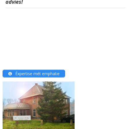
advies!
Éxpertise mét emphatie