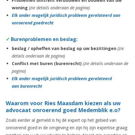
Problemen omtrent verbouwen en bouwen
van uw
woning
(zie details onderaan de pagina)
Elk ander mogelijk juridisch probleem gerelateerd aan
onroerend goedrecht
✓
Burenproblemen en beslag:
beslag / opheffen van beslag op uw bezittingen
(zie
details onderaan de pagina)
Conflict met buren (burenrecht)
(zie details onderaan de
pagina)
Elk ander mog
elijk jurid
isch probleem gerelateerd
aan burenrecht
Waarom voor Ries Maasdam kiezen als uw
advocaat
onroerend goed
Medemblik e.o
?
Zoals eerder al gemeld is hij dé expert op het gebied van
onroerend goed in de omgeving en zijn hij zijn expertise graag