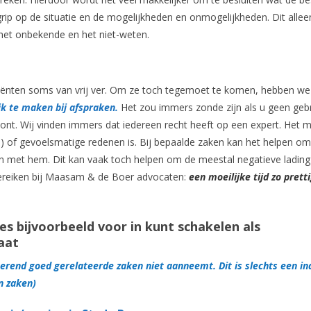
r grip op de situatie en de mogelijkheden en onmogelijkheden. Dit allee
 het onbekende en het niet-weten.
liënten soms van vrij ver. Om ze toch tegemoet te komen, hebben we
k te maken bij afspraken.
Het zou immers zonde zijn als u geen geb
nt. Wij vinden immers dat iedereen recht heeft op een expert. Het 
nd) of gevoelsmatige redenen is. Bij bepaalde zaken kan het helpen o
n met hem. Dit kan vaak toch helpen om de meestal negatieve lading 
n bereiken bij Maasam & de Boer advocaten:
een moeilijke tijd zo prett
es bijvoorbeeld voor in kunt schakelen als
aat
oerend goed gerelateerde zaken niet aanneemt. Dit is slechts een in
n zaken)