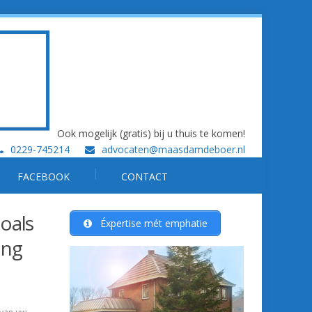
Ook mogelijk (gratis) bij u thuis te komen!
0229-745214
advocaten@maasdamdeboer.nl
FACEBOOK
CONTACT
oals
Éxpertise mét emphatie
ing