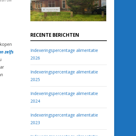
 van uw
RECENTE BERICHTEN
 kopen
Indexeringspercentage alimentatie
an zelfs
2026
u
ar
Indexeringspercentage alimentatie
an
2025
Indexeringspercentage alimentatie
2024
Indexeringspercentage alimentatie
2023