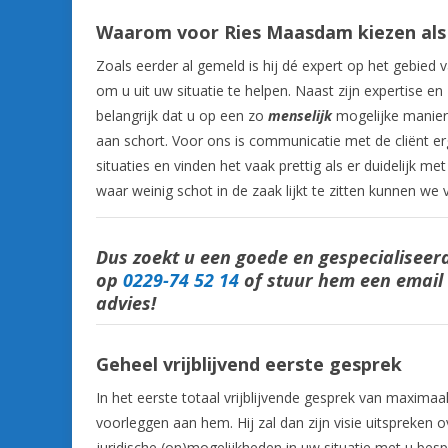
Waarom voor Ries Maasdam kiezen al
Zoals eerder al gemeld is hij dé expert op het gebied 
om u uit uw situatie te helpen. Naast zijn expertise en
belangrijk dat u op een zo
menselijk
mogelijke manier 
aan schort. Voor ons is communicatie met de cliënt er
situaties en vinden het vaak prettig als er duidelijk m
waar weinig schot in de zaak lijkt te zitten kunnen we
Dus zoekt u een goede en gespecialisee
op
0229-74 52 14
of stuur hem een email
advies!
Geheel vrijblijvend eerste gesprek
In het eerste totaal vrijblijvende gesprek van maxima
voorleggen aan hem. Hij zal dan zijn visie uitspreken
juridische (on)mogelijkheden in uw situatie met u bes