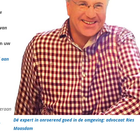
w
van
n uw
d aan
deraan
Dé expert in onroerend goed in de omgeving: advocaat Ries
Maasdam