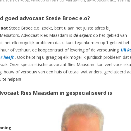
 zoals de koop, verkoop of (ver)huur van uw huis, uw koopcontract, levering
nd goed advocaat Stede Broec e.o?
caat
Stede Broec
e.o. zoekt, bent u aan het juiste adres bij
ediators. Advocaat Ries Maasdam is
dé expert
op het gebied van
bij het elk mogelijk probleem dat u kunt tegenkomen op ’t gebied het
huur of verhuur, de koopcontract of levering of de verbouwing.
Hij k
er heeft
. Ook helpt hij u graag bij elk mogelijk juridisch probleem dat 
zaak. Onze specialistische advocaat Ries Maasdam kan veel voor elka
, bouw of verbouw van een huis of totaal wat anders, gerelateerd a
 te helpen!
ocaat Ries Maasdam in gespecialiseerd is
oning