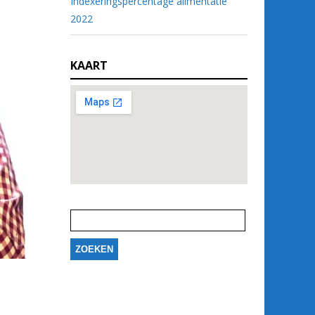
Indexeringspercentage alimentatie
2022
KAART
Zoeken
naar: