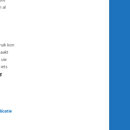
n al
ruik kon
maakt
m uw
iets
ig
dicatie