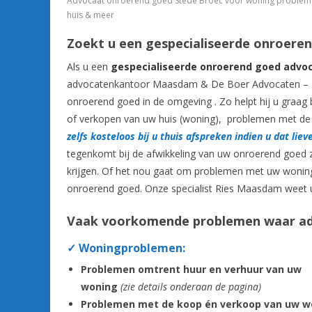
Advocaat onroerend goed Stede Broec voor woning problemen,
huis & meer
Zoekt u een gespecialiseerde onroere
Als u een
gespecialiseerde onroerend goed advo
advocatenkantoor Maasdam & De Boer Advocaten – M
onroerend goed in de omgeving . Zo helpt hij u graag 
of verkopen van uw huis (woning), problemen met de 
zelfs kosteloos bij u thuis afspreken indien u dat liev
tegenkomt bij de afwikkeling van uw onroerend goed 
krijgen. Of het nou gaat om problemen met uw woning
onroerend goed. Onze specialist Ries Maasdam weet u
Vaak voorkomende problemen waar adv
✓ Woningproblemen:
Problemen omtrent huur en verhuur van uw
woning
(zie details onderaan de pagina)
Problemen met de koop én verkoop van uw w