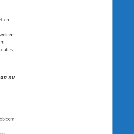
etten
 weleens
rt
tuaties
dan nu
probleem
ste