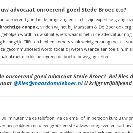
s uw advocaat
onroerend goed Stede Broec
e.o
?
van onroerend goed in de omgeving en zijn hij zijn expertise graag inz
krachtige aanpak
, vinden wij het bij Maasdam & De Boer ook erg
geholpen wordt in uw situatie, iets waar in het in de advocatuur nog
g belangrijk. Cliënten hebben immers vaak weinig ervaring met dit soo
et ze gecommuniceerd wordt zodat zij weten waar ze aan toe zijn. In si
 vaak al met een kleine ingreep de boel in beweging zetten.
rde onroerend goed advocaat Stede Broec? Bel Ries 
 naar
@Ries@maasdamdeboer.nl
U krijgt vrijblijvend
al 30 minuten via de telefoon, via de email of in persoon kunt u uw 
 over uw probleem en u een
gratis
eerste advies meegeven en kort uw
preken. Hierdoor wordt het veel makkelijker om te besluiten wat de be