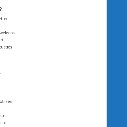
?
etten
 weleens
rt
tuaties
t
probleem
ste
n al