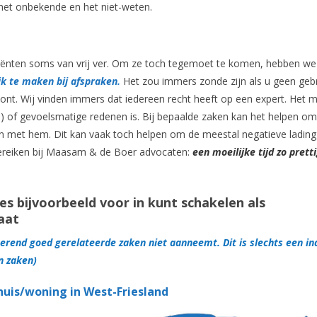
 het onbekende en het niet-weten.
liënten soms van vrij ver. Om ze toch tegemoet te komen, hebben we
k te maken bij afspraken.
Het zou immers zonde zijn als u geen geb
nt. Wij vinden immers dat iedereen recht heeft op een expert. Het 
nd) of gevoelsmatige redenen is. Bij bepaalde zaken kan het helpen o
n met hem. Dit kan vaak toch helpen om de meestal negatieve lading 
n bereiken bij Maasam & de Boer advocaten:
een moeilijke tijd zo prett
es bijvoorbeeld voor in kunt schakelen als
aat
oerend goed gerelateerde zaken niet aanneemt. Dit is slechts een in
n zaken)
uis/woning in West-Friesland