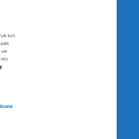
ruik kon
maakt
m uw
iets
ig
dicatie