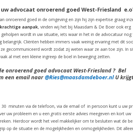
s uw advocaat
onroerend goed West-Friesland
e.o
van onroerend goed in de omgeving en zijn hij zijn expertise graag inz
krachtige aanpak
, vinden wij het bij Maasdam & De Boer ook erg
geholpen wordt in uw situatie, iets waar in het in de advocatuur nog
g belangrijk. Cliënten hebben immers vaak weinig ervaring met dit soo
et ze gecommuniceerd wordt zodat zij weten waar ze aan toe zijn. In si
 vaak al met een kleine ingreep de boel in beweging zetten.
de onroerend goed advocaat West-Friesland ? Bel
m een email naar
@Ries@maasdamdeboer.nl
U krijg
al 30 minuten via de telefoon, via de email of in persoon kunt u uw 
 over uw probleem en u een
gratis
eerste advies meegeven en kort uw
preken. Hierdoor wordt het veel makkelijker om te besluiten wat de be
r grip op de situatie en de mogelijkheden en onmogelijkheden. Dit allee