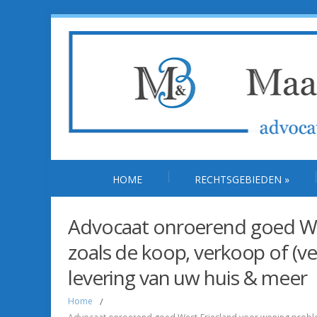
HOME
RECHTSGEBIEDEN
»
Advocaat onroerend goed We
zoals de koop, verkoop of (v
levering van uw huis & meer
Home
/