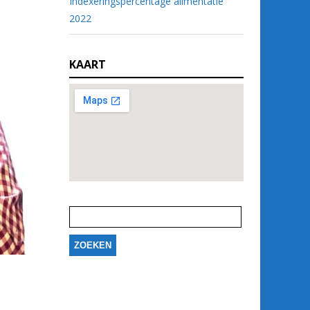
Indexeringspercentage alimentatie
2022
KAART
Zoeken
naar: