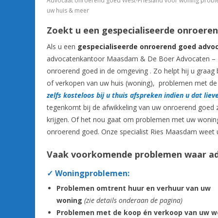
Advocaat onroerend goed West-Friesland voor woning probleme
uw huis & meer
Zoekt u een gespecialiseerde onroeren
Als u een
gespecialiseerde onroerend goed advo
advocatenkantoor Maasdam & De Boer Advocaten – M
onroerend goed in de omgeving . Zo helpt hij u graag 
of verkopen van uw huis (woning), problemen met de 
zelfs kosteloos bij u thuis afspreken indien u dat liev
tegenkomt bij de afwikkeling van uw onroerend goed 
krijgen. Of het nou gaat om problemen met uw woning
onroerend goed. Onze specialist Ries Maasdam weet u
Vaak voorkomende problemen waar adv
✓ Woningproblemen:
Problemen omtrent huur en verhuur van uw
woning
(zie details onderaan de pagina)
Problemen met de koop én verkoop van uw w