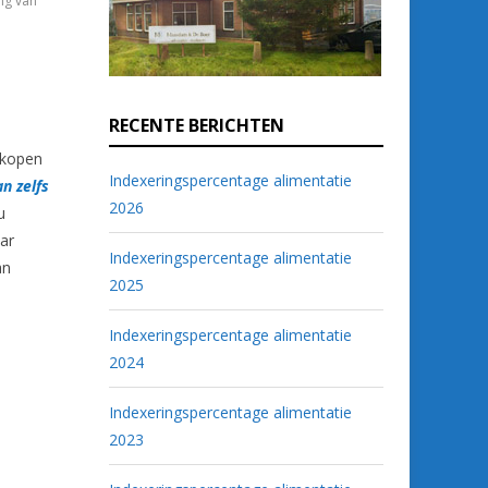
ng van
RECENTE BERICHTEN
 kopen
Indexeringspercentage alimentatie
an zelfs
2026
u
ar
Indexeringspercentage alimentatie
an
2025
Indexeringspercentage alimentatie
2024
Indexeringspercentage alimentatie
2023