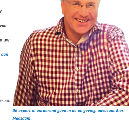
w
van
n uw
d aan
deraan
Dé expert in onroerend goed in de omgeving: advocaat Ries
Maasdam