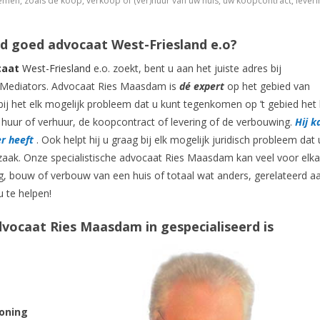
n, zoals de koop, verkoop of (ver)huur van uw huis, uw koopcontract, leveri
d goed advocaat West-Friesland e.o?
caat
West-Friesland
e.o. zoekt, bent u aan het juiste adres bij
ediators. Advocaat Ries Maasdam is
dé expert
op het gebied van
bij het elk mogelijk probleem dat u kunt tegenkomen op ’t gebied het
huur of verhuur, de koopcontract of levering of de verbouwing.
Hij k
er heeft
. Ook helpt hij u graag bij elk mogelijk juridisch probleem dat 
zaak. Onze specialistische advocaat Ries Maasdam kan veel voor elka
, bouw of verbouw van een huis of totaal wat anders, gerelateerd a
 te helpen!
ocaat Ries Maasdam in gespecialiseerd is
oning