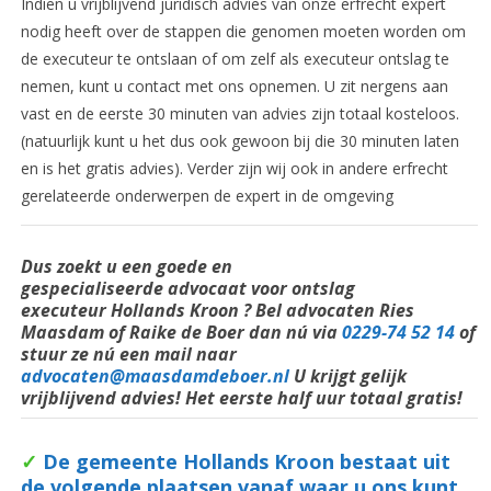
Indien u vrijblijvend juridisch advies van onze erfrecht expert
nodig heeft over de stappen die genomen moeten worden om
de executeur te ontslaan of om zelf als executeur ontslag te
nemen, kunt u contact met ons opnemen. U zit nergens aan
vast en de eerste 30 minuten van advies zijn totaal kosteloos.
(natuurlijk kunt u het dus ook gewoon bij die 30 minuten laten
en is het gratis advies). Verder zijn wij ook in andere erfrecht
gerelateerde onderwerpen de expert in de omgeving
Dus zoekt u een goede en
gespecialiseerde
advocaat voor ontslag
executeur Hollands Kroon ? Bel
advocaten
Ries
Maasdam of Raike de Boer dan nú via
0229-74 52 14
of
stuur ze nú een mail naar
advocaten@maasdamdeboer.nl
U krijgt gelijk
vrijblijvend advies! Het eerste half uur totaal gratis!
✓
De gemeente Hollands Kroon bestaat uit
de volgende plaatsen vanaf waar u ons kunt