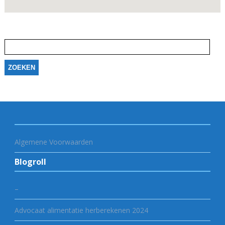
Zoeken
naar:
Algemene Voorwaarden
Blogroll
–
Advocaat alimentatie herberekenen 2024