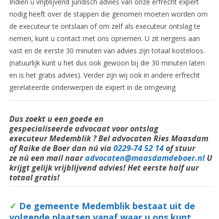
Indien u vrijblijvend juridisch advies van onze erfrecht expert
nodig heeft over de stappen die genomen moeten worden om
de executeur te ontslaan of om zelf als executeur ontslag te
nemen, kunt u contact met ons opnemen. U zit nergens aan
vast en de eerste 30 minuten van advies zijn totaal kosteloos.
(natuurlijk kunt u het dus ook gewoon bij die 30 minuten laten
en is het gratis advies). Verder zijn wij ook in andere erfrecht
gerelateerde onderwerpen de expert in de omgeving
Dus zoekt u een goede en
gespecialiseerde
advocaat voor ontslag
executeur Medemblik ? Bel
advocaten
Ries Maasdam
of Raike de Boer dan nú via
0229-74 52 14
of stuur
ze nú een mail naar
advocaten@maasdamdeboer.nl
U
krijgt gelijk vrijblijvend advies! Het eerste half uur
totaal gratis!
✓
De gemeente Medemblik bestaat uit de
volgende plaatsen vanaf waar u ons kunt