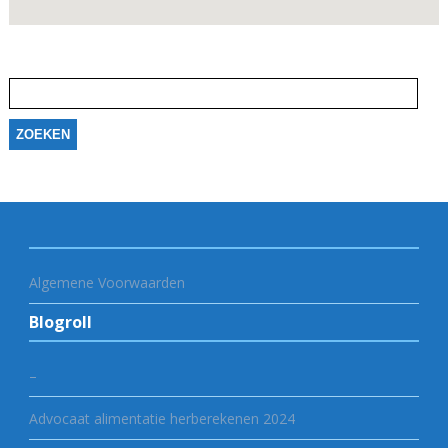
Zoeken
naar:
Algemene Voorwaarden
Blogroll
–
Advocaat alimentatie herberekenen 2024