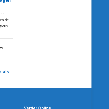
 de
 en de
gratis
es
 als
Verder Online