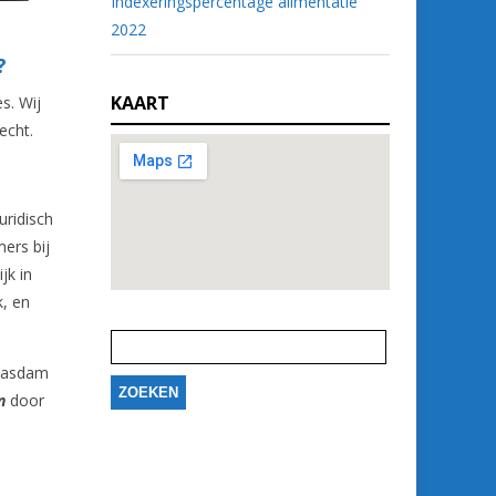
Indexeringspercentage alimentatie
2022
?
KAART
s. Wij
echt.
uridisch
ers bij
jk in
k, en
Zoeken
naar:
Maasdam
n
door