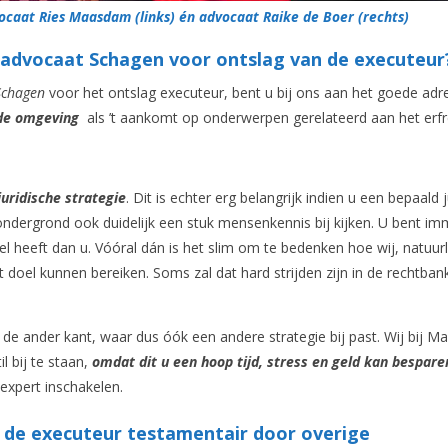
caat Ries Maasdam (links) én advocaat Raike de Boer (rechts)
 advocaat Schagen voor ontslag van de executeur
chagen
voor het ontslag executeur, bent u bij ons aan het goede adre
 de omgeving
als ’t aankomt op onderwerpen gerelateerd aan het erfr
juridische strategie
. Dit is echter erg belangrijk indien u een bepaald j
 ondergrond ook duidelijk een stuk mensenkennis bij kijken. U bent imm
el heeft dan u. Vóóral dán is het slim om te bedenken hoe wij, natuurli
t doel kunnen bereiken. Soms zal dat hard strijden zijn in de rechtban
 de ander kant, waar dus óók een andere strategie bij past. Wij bij 
l bij te staan,
omdat dit u een hoop tijd, stress en geld kan bespare
 expert inschakelen.
 de executeur testamentair door overige