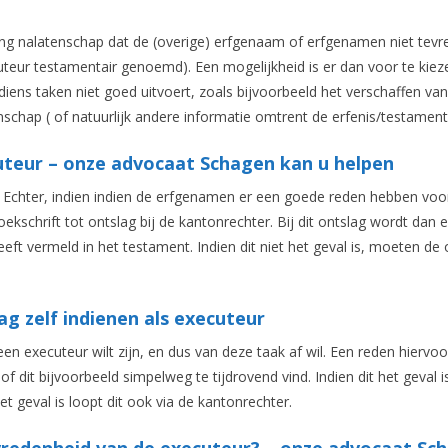
ing nalatenschap dat de (overige) erfgenaam of erfgenamen niet tev
uteur testamentair genoemd). Een mogelijkheid is er dan voor te kie
diens taken niet goed uitvoert, zoals bijvoorbeeld het verschaffen van
nschap ( of natuurlijk andere informatie omtrent de erfenis/testament
uteur – onze advocaat Schagen kan u helpen
n. Echter, indien indien de erfgenamen er een goede reden hebben voo
oekschrift tot ontslag bij de kantonrechter. Bij dit ontslag wordt dan 
eft vermeld in het testament. Indien dit niet het geval is, moeten de 
ag zelf indienen als executeur
n executeur wilt zijn, en dus van deze taak af wil. Een reden hiervoo
of dit bijvoorbeeld simpelweg te tijdrovend vind. Indien dit het geval i
het geval is loopt dit ook via de kantonrechter.
vredenheid van de executeur? – onze advocaat Sc