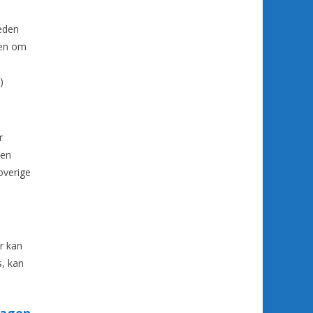
reden
zen om
)
r
een
overige
r kan
s, kan
hagen