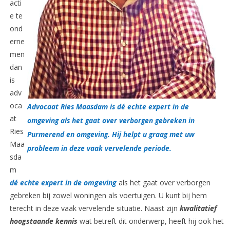
acti
e te
ond
erne
men
dan
is
adv
oca
Advocaat Ries Maasdam is dé echte expert in de
at
omgeving als het gaat over verborgen gebreken in
Ries
Purmerend en omgeving. Hij helpt u graag met uw
Maa
probleem in deze vaak vervelende periode.
sda
m
dé echte expert in de omgeving
als het gaat over verborgen
gebreken bij zowel woningen als voertuigen. U kunt bij hem
terecht in deze vaak vervelende situatie. Naast zijn
kwalitatief
hoogstaande kennis
wat betreft dit onderwerp, heeft hij ook het