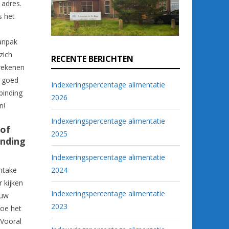
 adres.
s het
aanpak
zich
RECENTE BERICHTEN
 rekenen
o goed
Indexeringspercentage alimentatie
binding
2026
n!
Indexeringspercentage alimentatie
 of
2025
inding
Indexeringspercentage alimentatie
intake
2024
 kijken
Indexeringspercentage alimentatie
 uw
2023
hoe het
 Vooral