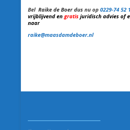
Bel
Raike de Boer dus
nu op
0229-74 52 
vrijblijvend en
gratis
juridisch advies of 
naar
ra
ike@maasdamdeboer.nl