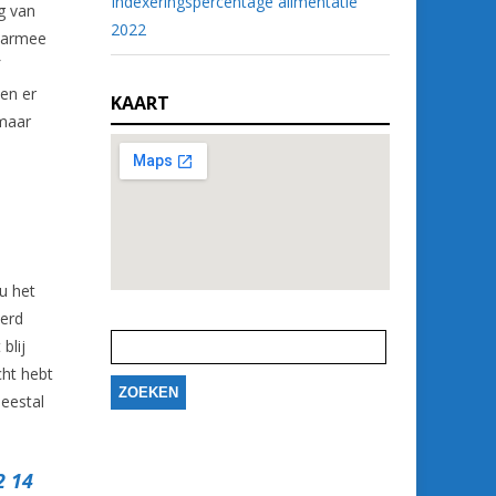
Indexeringspercentage alimentatie
g van
2022
waarmee
en er
KAART
 maar
 u het
eerd
Zoeken
naar:
blij
cht hebt
eestal
2 14