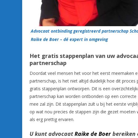
Advocaat ontbinding geregistreerd partnerschap Sch
Raike de Boer – dé expert in omgeving
Het gratis stappenplan van uw advoca
partnerschap
Doordat veel mensen het voor het eerst meemaken een
partnerschap, is het niet altijd duidelijk hoe dit proc
gratis stappenplan ontworpen. Dit is een overzichtelij
partnerschap kan worden ontbonden op een correcte en
mee zal zijn. Dit stappenplan zult u bij het eerste vrij
op wat nou precies de stappen zijn die gezet moeten
als erg prettig ervaren.
U kunt advocaat
Raike de Boer
bereiken