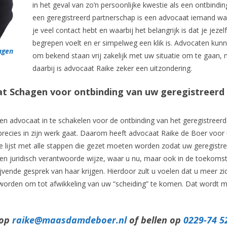
in het geval van zo’n persoonlijke kwestie als een ontbindin
een geregistreerd partnerschap is een advocaat iemand 
je veel contact hebt en waarbij het belangrijk is dat je jezelf
begrepen voelt en er simpelweg een klik is. Advocaten kunn
agen
om bekend staan vrij zakelijk met uw situatie om te gaan,
daarbij is advocaat Raike zeker een uitzondering.
at Schagen voor ontbinding van uw geregistreerd
 advocaat in te schakelen voor de ontbinding van het geregistreerd
es precies in zijn werk gaat. Daarom heeft advocaat Raike de Boer voor
ke lijst met alle stappen die gezet moeten worden zodat uw geregistr
 juridisch verantwoorde wijze, waar u nu, maar ook in de toekomst 
blijvende gesprek van haar krijgen. Hierdoor zult u voelen dat u meer zi
 worden om tot afwikkeling van uw “scheiding” te komen. Dat wordt m
 op
raike@maasdamdeboer.nl
of bellen op
0229-74 5