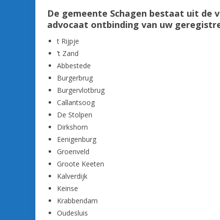
De gemeente Schagen bestaat uit de vo
advocaat ontbinding van uw geregistr
t Rijpje
’t Zand
Abbestede
Burgerbrug
Burgervlotbrug
Callantsoog
De Stolpen
Dirkshorn
Eenigenburg
Groenveld
Groote Keeten
Kalverdijk
Keinse
Krabbendam
Oudesluis