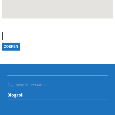
Zoeken
naar:
Algemene Voorwaarden
Blogroll
–