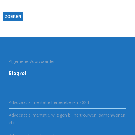
naar:
Algemene Voorwaarden
Blogroll
–
Advocaat alimentatie herberekenen 2024
Advocaat alimentatie wijzigen bij hertrouwen, samenwonen
etc