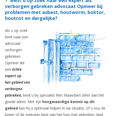
✓
Bent u op zoek naar een expert als
verborgen gebreken advocaat Opmeer bij
problemen met asbest, houtworm, boktor,
houtrot en dergelijke?
Als u op zoek
bent naar een
advocaat
verborgen
gebreken
Opmeer die
een
é
chte
expert op
het gebied van
verborgen
gebreken,
bent u bij specialist Ries Maasdam
zéker
aan het
goede adres. Met zijn
hoogwaardige kennis op dit
gebied
kan hij u optimaal helpen in uw situatie, of u nou de
koper of de verkoper bent van het huis met gebreken. Veel