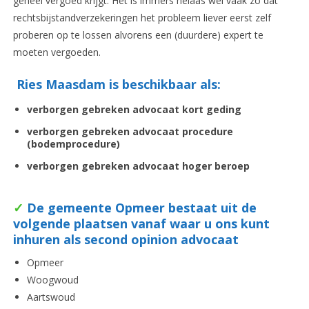
geheel vergoed krijgt. Het is immers helaas wel vaak zo dat
rechtsbijstandverzekeringen het probleem liever eerst zelf
proberen op te lossen alvorens een (duurdere) expert te
moeten vergoeden.
Ries Maasdam is beschikbaar als:
verborgen gebreken advocaat
kort geding
verborgen gebreken advocaat
procedure
(bodemprocedure)
verborgen gebreken advocaat
hoger beroep
✓
De gemeente Opmeer bestaat uit de
volgende plaatsen vanaf waar u ons kunt
inhuren als second opinion advocaat
Opmeer
Woogwoud
Aartswoud