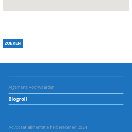
Zoeken
naar:
Algemene Voorwaarden
Blogroll
–
Advocaat alimentatie herberekenen 2024